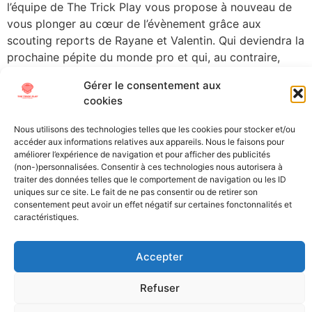
l’équipe de The Trick Play vous propose à nouveau de
vous plonger au cœur de l’évènement grâce aux
scouting reports de Rayane et Valentin. Qui deviendra la
prochaine pépite du monde pro et qui, au contraire,
risque de […]
Gérer le consentement aux
cookies
←
plus ancien
Nous utilisons des technologies telles que les cookies pour stocker et/ou
accéder aux informations relatives aux appareils. Nous le faisons pour
All Texts Rights Reserved © 2023
améliorer l’expérience de navigation et pour afficher des publicités
(non-)personnalisées. Consentir à ces technologies nous autorisera à
traiter des données telles que le comportement de navigation ou les ID
Tous les textes présents sur ce site sont protégés par les droits
uniques sur ce site. Le fait de ne pas consentir ou de retirer son
consentement peut avoir un effet négatif sur certaines fonctonnalités et
d’auteur. Il est interdit de reproduire, distribuer ou utiliser de
caractéristiques.
quelque manière que ce soit ces éléments sans l’autorisation
expresse de leurs propriétaires.
Accepter
Refuser