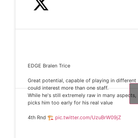
EDGE Bralen Trice
Great potential, capable of playing in differen
could interest more than one staff.
While he's still extremely raw in many aspects,
picks him too early for his real value
4th Rnd 🏗
pic.twitter.com/UzuBrW09jZ