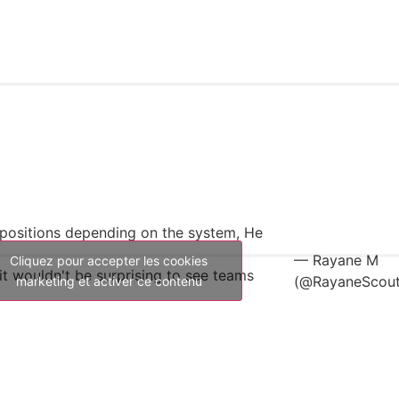
t positions depending on the system, He
— Rayane M
Cliquez pour accepter les cookies
 it wouldn't be surprising to see teams
(@RayaneScout
marketing et activer ce contenu