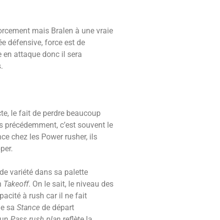
s forcement mais Bralen à une vraie
ée défensive, force est de
e en attaque donc il sera
s.
te, le fait de perdre beaucoup
is précédemment, c’est souvent le
ce chez les Power rusher, ils
per.
de variété dans sa palette
on
Takeoff
. On le sait, le niveau des
cité à rush car il ne fait
de sa
Stance
de départ
 (un
Pass rush plan
reflète la