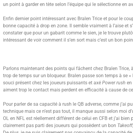
un point à garder en tète selon l’équipe qui le sélectionne en av
Enfin dernier point intéressant avec Bralen Trice et pour le coup
bonne capacité à drop en zone. Il semble vraiment à l’aise et s’
constater que pour un gabarit comme le sien, je le trouve plutô
intéressant de voir comment il s’en sort mais c’est un bon point
Parlons maintenant des points qui fâchent chez Bralen Trice,
trop de temps sur un bloqueur. Bralen passe son temps à se « 
souci présent chez les joueurs puissants et axé
Power rush
en
aiment trop le contact mais perdent en efficacité à cause de ce
Pour parler de sa capacité à rush le QB adverse, comme j’ai pu
technique mais ce n’est pas tout, il manque aussi selon moi d’u
OL en NFL est réellement différent de celui en CFB et j’ai bien
clairement pas parti des joueurs qui possèdent un bon
Takeoff
De plus, je ne suis clairement pas convaincu de la capacité de