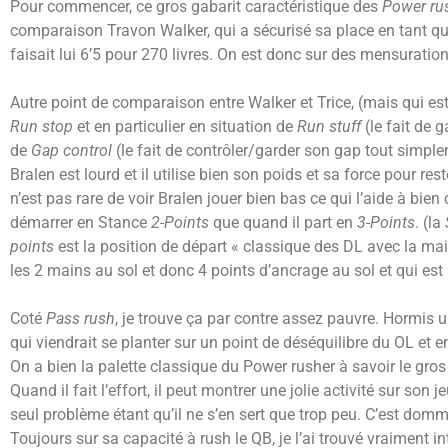
Pour commencer, ce gros gabarit caractéristique des
Power ru
comparaison Travon Walker, qui a sécurisé sa place en tant que
faisait lui 6’5 pour 270 livres. On est donc sur des mensuratio
Autre point de comparaison entre Walker et Trice, (mais qui e
Run stop
et en particulier en situation de
Run stuff
(le fait de 
de
Gap control
(le fait de contrôler/garder son gap tout simp
Bralen est lourd et il utilise bien son poids et sa force pour re
n’est pas rare de voir Bralen jouer bien bas ce qui l’aide à bien
démarrer en Stance
2-Points
que quand il part en
3-Points
. (la
points
est la position de départ « classique des DL avec la mai
les 2 mains au sol et donc 4 points d’ancrage au sol et qui est 
Coté
Pass rush
, je trouve ça par contre assez pauvre. Hormis u
qui viendrait se planter sur un point de déséquilibre du OL e
On a bien la palette classique du Power rusher à savoir le gros
Quand il fait l’effort, il peut montrer une jolie activité sur so
seul problème étant qu’il ne s’en sert que trop peu. C’est dom
Toujours sur sa capacité à rush le QB, je l’ai trouvé vraiment i