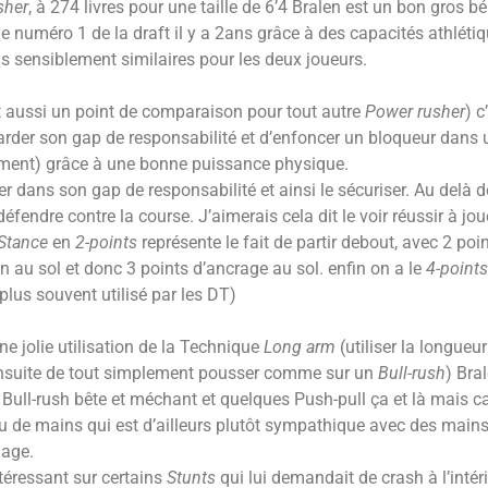
sher
, à 274 livres pour une taille de 6’4 Bralen est un bon gros béb
 numéro 1 de la draft il y a 2ans grâce à des capacités athléti
ns sensiblement similaires pour les deux joueurs.
st aussi un point de comparaison pour tout autre
Power rusher
) c
garder son gap de responsabilité et d’enfoncer un bloqueur dan
lement) grâce à une bonne puissance physique.
ster dans son gap de responsabilité et ainsi le sécuriser. Au delà 
 défendre contre la course. J’aimerais cela dit le voir réussir à j
Stance
en
2-points
représente le fait de partir debout, avec 2 poi
n au sol et donc 3 points d’ancrage au sol. enfin on a le
4-points
plus souvent utilisé par les DT)
ne jolie utilisation de la Technique
Long arm
(utiliser la longue
t ensuite de tout simplement pousser comme sur un
Bull-rush
) Bra
 Bull-rush bête et méchant et quelques Push-pull ça et là mais c
n jeu de mains qui est d’ailleurs plutôt sympathique avec des mains 
mage.
ntéressant sur certains
Stunts
qui lui demandait de crash à l’intér