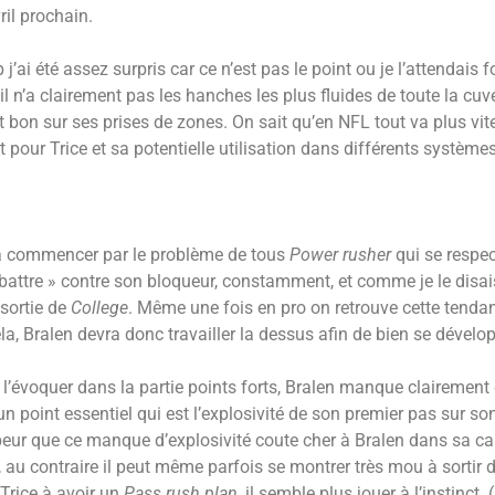
ril prochain.
 j’ai été assez surpris car ce n’est pas le point ou je l’attendai
il n’a clairement pas les hanches les plus fluides de toute la cuv
t bon sur ses prises de zones. On sait qu’en NFL tout va plus vit
 pour Trice et sa potentielle utilisation dans différents système
 à commencer par le problème de tous
Power rusher
qui se respec
battre » contre son bloqueur, constamment, et comme je le disa
 sortie de
College
. Même une fois en pro on retrouve cette tendan
la, Bralen devra donc travailler la dessus afin de bien se dévelop
 l’évoquer dans la partie points forts, Bralen manque clairement 
n point essentiel qui est l’explosivité de son premier pas sur s
 peur que ce manque d’explosivité coute cher à Bralen dans sa capa
, au contraire il peut même parfois se montrer très mou à sortir 
 Trice à avoir un
Pass rush plan
, il semble plus jouer à l’instinct.