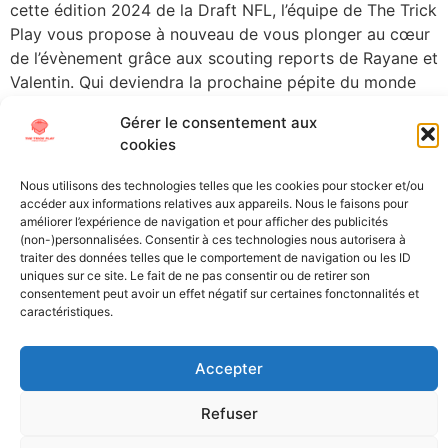
cette édition 2024 de la Draft NFL, l’équipe de The Trick
Play vous propose à nouveau de vous plonger au cœur
de l’évènement grâce aux scouting reports de Rayane et
Valentin. Qui deviendra la prochaine pépite du monde
pro et qui, au contraire, risque de se […]
Gérer le consentement aux
cookies
←
plus ancien
Nous utilisons des technologies telles que les cookies pour stocker et/ou
accéder aux informations relatives aux appareils. Nous le faisons pour
All Texts Rights Reserved © 2023
améliorer l’expérience de navigation et pour afficher des publicités
(non-)personnalisées. Consentir à ces technologies nous autorisera à
traiter des données telles que le comportement de navigation ou les ID
Tous les textes présents sur ce site sont protégés par les droits
uniques sur ce site. Le fait de ne pas consentir ou de retirer son
consentement peut avoir un effet négatif sur certaines fonctonnalités et
d’auteur. Il est interdit de reproduire, distribuer ou utiliser de
caractéristiques.
quelque manière que ce soit ces éléments sans l’autorisation
expresse de leurs propriétaires.
Accepter
Refuser