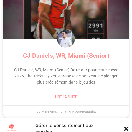
CJ Daniels, WR, Miami (Senior)
CJ Daniels, WR, Miami (Senior) De retour pour cette cuvée
2026, The TrickPlay vous propose de nouveau de plonger
plus précisément dans le jeu des
LIRE LA SUITE
27 mars 2026
Aucun commentaire
1
2
3
4
5
Gérer le consentement aux
cookies