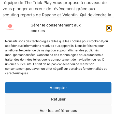
l’équipe de The Trick Play vous propose à nouveau de
vous plonger au cœur de l’évènement grâce aux
scouting reports de Rayane et Valentin. Qui deviendra la
prochaine pépite du monde pro et qui, au contraire,
Gérer le consentement aux
risque de […]
cookies
←
older
Nous utilisons des technologies telles que les cookies pour stocker et/ou
accéder aux informations relatives aux appareils. Nous le faisons pour
améliorer l’expérience de navigation et pour afficher des publicités
All Texts Rights Reserved © 2023
(non-)personnalisées. Consentir à ces technologies nous autorisera à
traiter des données telles que le comportement de navigation ou les ID
uniques sur ce site. Le fait de ne pas consentir ou de retirer son
consentement peut avoir un effet négatif sur certaines fonctonnalités et
All content on this site is protected by copyright laws. It is
caractéristiques.
prohibited to reproduce, distribute, or use these materials in any
way without the express permission of their owners.
Accepter
Refuser
Voir les préférences