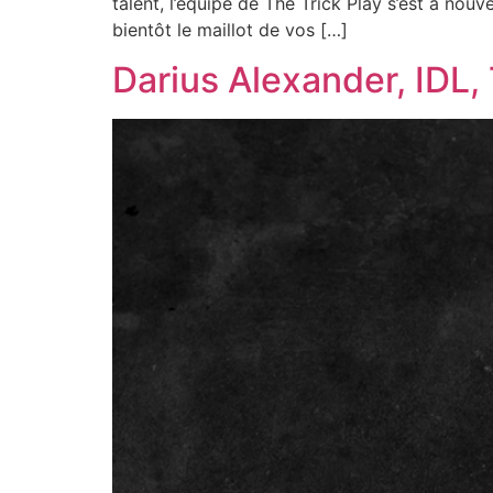
talent, l’équipe de The Trick Play s’est à no
bientôt le maillot de vos […]
Darius Alexander, IDL,