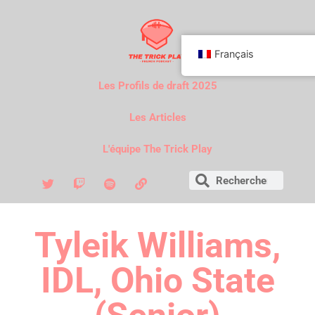
Français
Les Profils de draft 2025
Les Articles
L'équipe The Trick Play
Tyleik Williams,
IDL, Ohio State