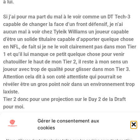
à lui.
Si j’ai pour ma part du mal à le voir comme un DT Tech-3
capable de changer la face d’un front défensif, je n’ai
aucun mal à voir chez Tyleik Williams un joueur capable
d’être un solide titulaire capable d’apporter quelque chose
en NFL, de fait si je ne le voit clairement pas dans mon Tier
1 et qu’il lui manque ce petit quelque chose pour venir
chatouiller le haut de mon Tier 2, il reste à mon sens un
joueur avec trop de qualité pour glisser dans mon Tier 3.
Attention cela dit à son coté attentiste qui pourrait se
révéler être un gros point noir dans un environnement trop
laxiste.
Tier 2 donc pour une projection sur le Day 2 de la Draft
pour moi.
Étiqueté
B1G
Defensive Tackle
Draft
IDL
NFL Draft
Ohio
Gérer le consentement aux
State
Scouting
cookies
All Texts Rights Reserved © 2023