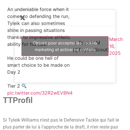
An undeniable force when it
comes to defending the run,
Tyleik can also sometimes
shine in passing situations
thanks to impressive athletic
March
— Rayane M
Cliquez pour accepter les cookies
ability for his size.
16,
(@RayaneScout)
marketing et activer ce contenu
2025
He could be one hell of
smart choice to be made on
Day 2
Tier 2
pic.twitter.com/32R2wEV8N4
TTProfil
Si Tyleik Williams n’est pas le Defensive Tackle qui fait le
plus parler de lui à l’approche de la draft, il n’en reste pas