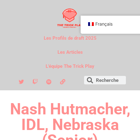
Français
Les Profils de draft 2025
Les Articles
L'équipe The Trick Play
Nash Hutmacher,
IDL, Nebraska