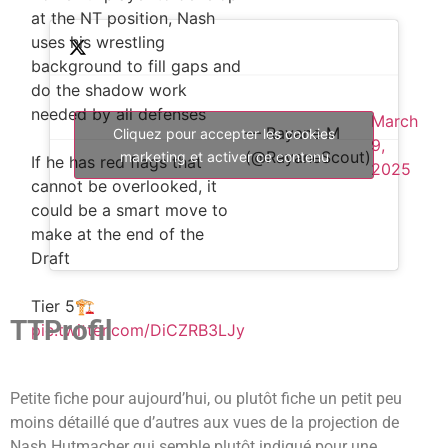
at the NT position, Nash
uses his wrestling
background to fill gaps and
do the shadow work
needed by all defenses
March
— Rayane M
Cliquez pour accepter les cookies
9,
(@RayaneScout)
marketing et activer ce contenu
If he has red flags that
2025
cannot be overlooked, it
could be a smart move to
make at the end of the
Draft
Tier 5🏗
TTProfil
pic.twitter.com/DiCZRB3LJy
Petite fiche pour aujourd’hui, ou plutôt fiche un petit peu
moins détaillé que d’autres aux vues de la projection de
Nash Hutmacher qui semble plutôt indiqué pour une