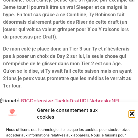
3eme tour il pourrait être un vrai Sleeper et ce malgré la
hype. En tout cas grâce à ce Combine, Ty Robinson fait
désormais clairement partie des Riser de cette draft (un
joueur qui voit sa valeur grimper pour X ou Y raisons lors
du processus pré-Draft).
De mon coté je place donc un Tier 3 sur Ty et n’hésiterais
pas à poser un choix de Day 2 sur lui, la seule chose qui
m’empêche de le glisser dans mon Tier 2 est son âge.
Qu’on se le dise, si Ty avait fait cette saison mais en ayant
21ans je peux vous promettre que les médias le verrait au
1er tour.
Étiqueté
B1G
Defensive Tackle
Draft
IDL
Nebraska
NFL
Draft
Scouting
Gérer le consentement aux
cookies
All Texts Rights Reserved © 2023
Nous utilisons des technologies telles que les cookies pour stocker et/ou
accéder aux informations relatives aux appareils. Nous le faisons pour