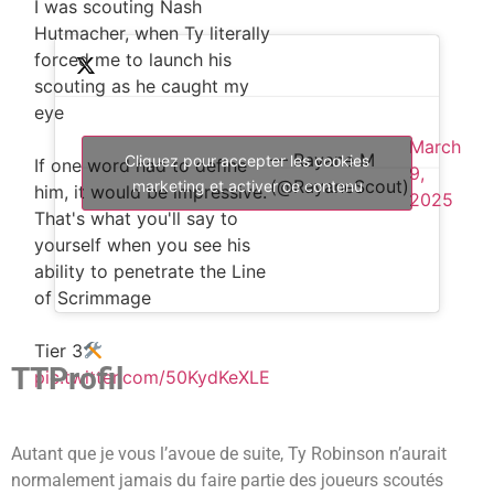
I was scouting Nash
Hutmacher, when Ty literally
forced me to launch his
scouting as he caught my
eye
March
— Rayane M
Cliquez pour accepter les cookies
If one word had to define
9,
(@RayaneScout)
marketing et activer ce contenu
him, it would be impressive.
2025
That's what you'll say to
yourself when you see his
ability to penetrate the Line
of Scrimmage
Tier 3
TTProfil
pic.twitter.com/50KydKeXLE
Autant que je vous l’avoue de suite, Ty Robinson n’aurait
normalement jamais du faire partie des joueurs scoutés