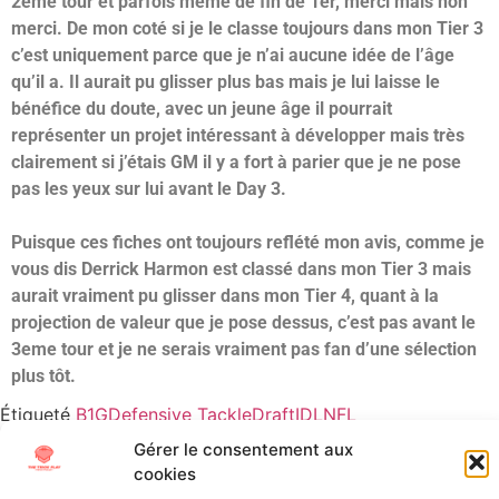
2eme tour et parfois même de fin de 1er, merci mais non
merci. De mon coté si je le classe toujours dans mon Tier 3
c’est uniquement parce que je n’ai aucune idée de l’âge
qu’il a. Il aurait pu glisser plus bas mais je lui laisse le
bénéfice du doute, avec un jeune âge il pourrait
représenter un projet intéressant à développer mais très
clairement si j’étais GM il y a fort à parier que je ne pose
pas les yeux sur lui avant le Day 3.
Puisque ces fiches ont toujours reflété mon avis, comme je
vous dis Derrick Harmon est classé dans mon Tier 3 mais
aurait vraiment pu glisser dans mon Tier 4, quant à la
projection de valeur que je pose dessus, c’est pas avant le
3eme tour et je ne serais vraiment pas fan d’une sélection
plus tôt.
Étiqueté
B1G
Defensive Tackle
Draft
IDL
NFL
Draft
Oregon
Scouting
Gérer le consentement aux
cookies
All Texts Rights Reserved © 2023