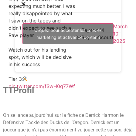
expecting much better. I was
really disappointed by what
I saw on the tapes and
March
didn't expect to see such a
— Rayane M
Cliquez pour accepter les cookies
10,
Raw player
(@RayaneScout)
marketing et activer ce contenu
2025
Watch out for his landing
spot, which will be decisive
in his success
Tier 3
pic.twitter.com/fSwH0q77Wf
TTProfil
On se lance aujourd’hui sur la fiche de Derrick Harmon le
Defensive Tackle des Ducks de l’Oregon. Derrick est un
joueur que je n’ai pas énormément vu jouer cette saison, déjà