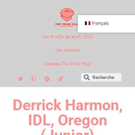
Français
Les Profils de draft 2025
Les Articles
L'équipe The Trick Play
Derrick Harmon,
IDL, Oregon