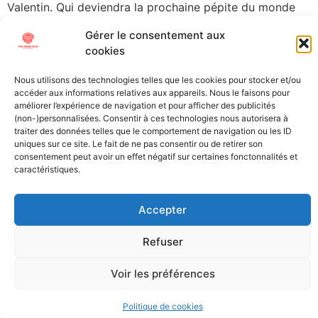
Valentin. Qui deviendra la prochaine pépite du monde
pro et qui, au contraire, risque de se planter […]
Gérer le consentement aux
cookies
←
plus ancien
Nous utilisons des technologies telles que les cookies pour stocker et/ou
accéder aux informations relatives aux appareils. Nous le faisons pour
All Texts Rights Reserved © 2023
améliorer l’expérience de navigation et pour afficher des publicités
(non-)personnalisées. Consentir à ces technologies nous autorisera à
traiter des données telles que le comportement de navigation ou les ID
Tous les textes présents sur ce site sont protégés par les droits
uniques sur ce site. Le fait de ne pas consentir ou de retirer son
consentement peut avoir un effet négatif sur certaines fonctonnalités et
d’auteur. Il est interdit de reproduire, distribuer ou utiliser de
caractéristiques.
quelque manière que ce soit ces éléments sans l’autorisation
expresse de leurs propriétaires.
Accepter
Refuser
Voir les préférences
Politique de cookies