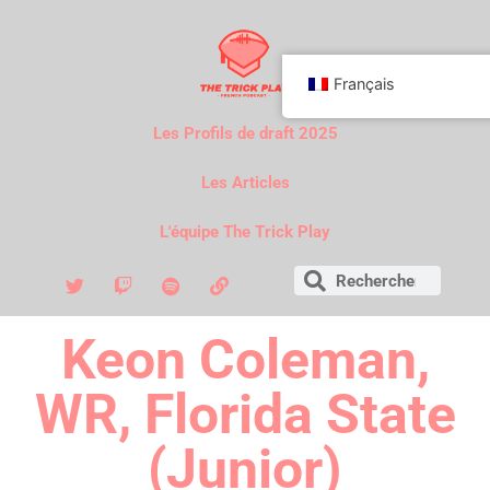
Français
Les Profils de draft 2025
Les Articles
L'équipe The Trick Play
Keon Coleman,
WR, Florida State
(Junior)