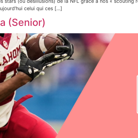
s stars (ou désillusions) de la NFL grâce à nos « scouting r
ujourd’hui celui qui ces […]
a (Senior)