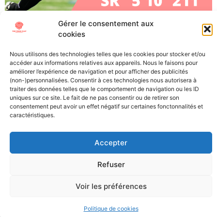
Gérer le consentement aux
Eric Gray, RB, Oklahoma (Senior) À l’approche de la
cookies
Draft NFL 2023, The Trick Play vous propose de vous
plonger au mieux dans cet évènement si particulier.
Nous utilisons des technologies telles que les cookies pour stocker et/ou
Découvrez les futures stars (ou désillusions) de la NFL
accéder aux informations relatives aux appareils. Nous le faisons pour
grâce à nos « scouting reports », les présentations
améliorer l’expérience de navigation et pour afficher des publicités
(non-)personnalisées. Consentir à ces technologies nous autorisera à
détaillées des meilleurs joueurs universitaires.
traiter des données telles que le comportement de navigation ou les ID
Découvrons ensemble Eric Gray, le […]
uniques sur ce site. Le fait de ne pas consentir ou de retirer son
consentement peut avoir un effet négatif sur certaines fonctonnalités et
caractéristiques.
All Texts Rights Reserved © 2023
Accepter
All content on this site is protected by copyright laws. It is
Refuser
prohibited to reproduce, distribute, or use these materials in any
way without the express permission of their owners.
Voir les préférences
Politique de cookies