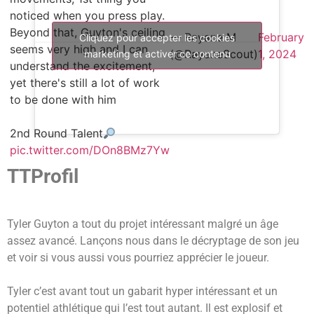
noticed when you press play.
Beyond that, Guyton's ceiling
— Rayane M
February
Cliquez pour accepter les cookies
seems very high and I can
(@RayaneScout)
1, 2024
marketing et activer ce contenu
understand the excitement,
yet there's still a lot of work
to be done with him
2nd Round Talent
pic.twitter.com/DOn8BMz7Yw
TTProfil
Tyler Guyton a tout du projet intéressant malgré un âge
assez avancé. Lançons nous dans le décryptage de son jeu
et voir si vous aussi vous pourriez apprécier le joueur.
Tyler c’est avant tout un gabarit hyper intéressant et un
potentiel athlétique qui l’est tout autant. Il est explosif et