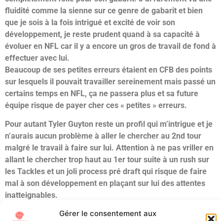
fluidité comme la sienne sur ce genre de gabarit et bien
que je sois à la fois intrigué et excité de voir son
développement, je reste prudent quand à sa capacité à
évoluer en NFL car il y a encore un gros de travail de fond à
effectuer avec lui.
Beaucoup de ses petites erreurs étaient en CFB des points
sur lesquels il pouvait travailler sereinement mais passé un
certains temps en NFL, ça ne passera plus et sa future
équipe risque de payer cher ces « petites » erreurs.
Pour autant Tyler Guyton reste un profil qui m’intrigue et je
n’aurais aucun problème à aller le chercher au 2nd tour
malgré le travail à faire sur lui. Attention à ne pas vriller en
allant le chercher trop haut au 1er tour suite à un rush sur
les Tackles et un joli process pré draft qui risque de faire
mal à son développement en plaçant sur lui des attentes
inatteignables.
Gérer le consentement aux
Étiqueté
Draft
NFL Draft
Oklahoma
OT
Scouting
SEC