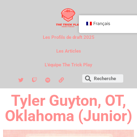
Français
Les Profils de draft 2025
Les Articles
L'équipe The Trick Play
Tyler Guyton, OT,
Oklahoma (Junior)