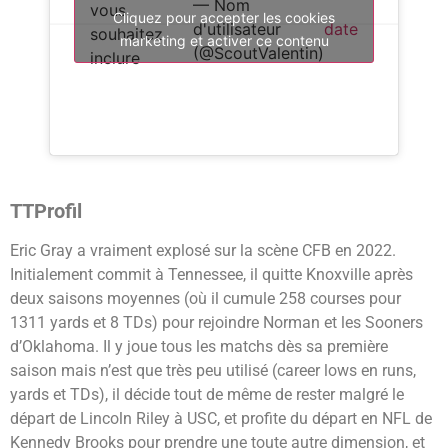
— Nom
vous
Cliquez pour accepter les cookies
d'utilisateur
date
souhaitez
marketing et activer ce contenu
(@ScoutValentin)
inclure
TTProfil
Eric Gray a vraiment explosé sur la scène CFB en 2022.
Initialement commit à Tennessee, il quitte Knoxville après
deux saisons moyennes (où il cumule 258 courses pour
1311 yards et 8 TDs) pour rejoindre Norman et les Sooners
d’Oklahoma. Il y joue tous les matchs dès sa première
saison mais n’est que très peu utilisé (career lows en runs,
yards et TDs), il décide tout de même de rester malgré le
départ de Lincoln Riley à USC, et profite du départ en NFL de
Kennedy Brooks pour prendre une toute autre dimension, et