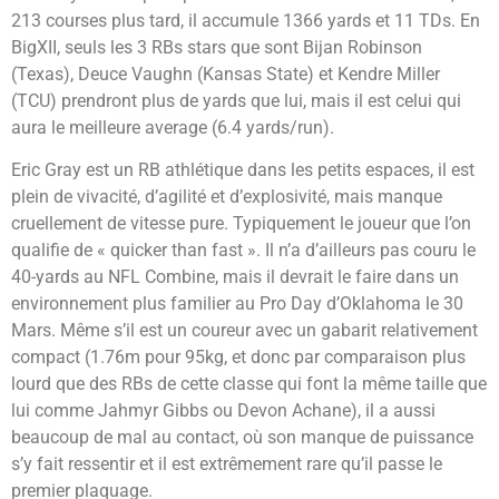
213 courses plus tard, il accumule 1366 yards et 11 TDs. En
BigXII, seuls les 3 RBs stars que sont Bijan Robinson
(Texas), Deuce Vaughn (Kansas State) et Kendre Miller
(TCU) prendront plus de yards que lui, mais il est celui qui
aura le meilleure average (6.4 yards/run).
Eric Gray est un RB athlétique dans les petits espaces, il est
plein de vivacité, d’agilité et d’explosivité, mais manque
cruellement de vitesse pure. Typiquement le joueur que l’on
qualifie de « quicker than fast ». Il n’a d’ailleurs pas couru le
40-yards au NFL Combine, mais il devrait le faire dans un
environnement plus familier au Pro Day d’Oklahoma le 30
Mars. Même s’il est un coureur avec un gabarit relativement
compact (1.76m pour 95kg, et donc par comparaison plus
lourd que des RBs de cette classe qui font la même taille que
lui comme Jahmyr Gibbs ou Devon Achane), il a aussi
beaucoup de mal au contact, où son manque de puissance
s’y fait ressentir et il est extrêmement rare qu’il passe le
premier plaquage.