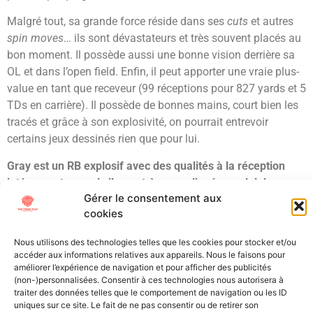
Malgré tout, sa grande force réside dans ses
cuts
et autres
spin moves
… ils sont dévastateurs et très souvent placés au
bon moment. Il possède aussi une bonne vision derrière sa
OL et dans l’open field.
Enfin, il peut apporter une vraie plus-
value en tant que receveur (99 réceptions pour 827 yards et 5
TDs en carrière). Il possède de bonnes mains, court bien les
tracés et grâce à son explosivité, on pourrait entrevoir
certains jeux dessinés rien que pour lui.
Gray est un RB explosif avec des qualités à la réception
intéressantes, mais il sera très compliqué pour lui de
Gérer le consentement aux
transposer son jeu en NFL et d’avoir un gros rendement.
cookies
On peut entrevoir une utilisation partielle contre certaines
équipes mais il restera un RB de complément et limité. De
Nous utilisons des technologies telles que les cookies pour stocker et/ou
ce fait, je projette Eric Gray comme un talent du 5ème tour
accéder aux informations relatives aux appareils. Nous le faisons pour
améliorer l’expérience de navigation et pour afficher des publicités
(non-)personnalisées. Consentir à ces technologies nous autorisera à
Étiqueté
big 12
Draft
NCAA
NFL Draft
Oklahoma
Scouting
traiter des données telles que le comportement de navigation ou les ID
uniques sur ce site. Le fait de ne pas consentir ou de retirer son