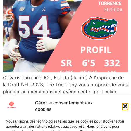
O’Cyrus Torrence, IOL, Florida (Junior) À l’approche de
la Draft NFL 2023, The Trick Play vous propose de vous
plonger au mieux dans cet évènement si particulier.
Découvrez les futures stars (ou désillusions) de la NFL
Gérer le consentement aux
grâce à nos « scouting reports », les présentations
cookies
détaillées des meilleurs joueurs universitaires. Direction
Gainesville, Florida, pour faire connaissance avec […]
Nous utilisons des technologies telles que les cookies pour stocker et/ou
accéder aux informations relatives aux appareils. Nous le faisons pour