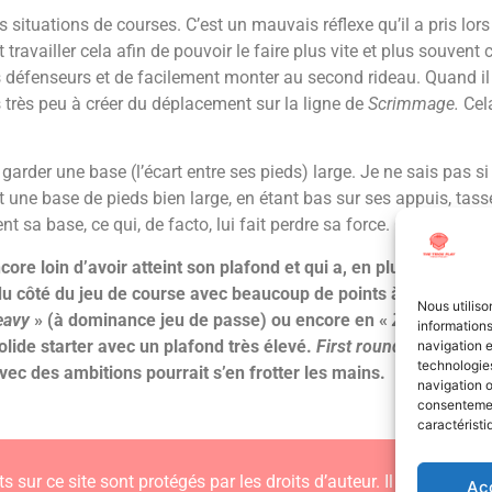
 situations de courses. C’est un mauvais réflexe qu’il a pris lor
availler cela afin de pouvoir le faire plus vite et plus souvent 
 défenseurs et de facilement monter au second rideau. Quand il ne
as très peu à créer du déplacement sur la ligne de
Scrimmage.
Cel
garder une base (l’écart entre ses pieds) large. Je ne sais pas s
 une base de pieds bien large, en étant bas sur ses appuis, tassé
nt sa base, ce qui, de facto, lui fait perdre sa force. C’est domm
e loin d’avoir atteint son plafond et qui a, en plus, un planc
d du côté du jeu de course avec beaucoup de points à travaille
Nous utiliso
eavy
» (à dominance jeu de passe) ou encore en «
Zone Blocki
informations
lide starter avec un plafond très élevé.
First round talent
, et 
navigation e
technologies
vec des ambitions pourrait s’en frotter les mains.
navigation o
consentement
caractéristi
s sur ce site sont protégés par les droits d’auteur. Il est interdit
Ac