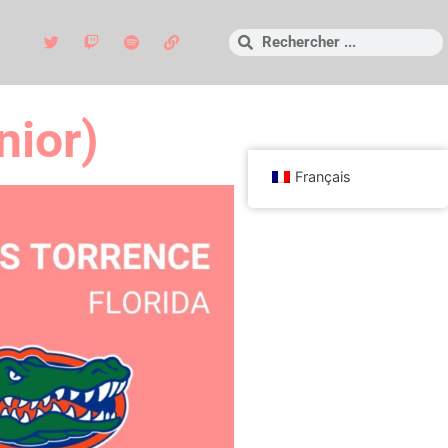
nior)
Français