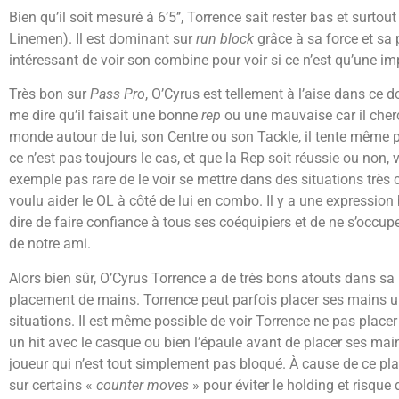
Bien qu’il soit mesuré à 6’5’’, Torrence sait rester bas et surtou
Linemen). Il est dominant sur
run block
grâce à sa force et sa
intéressant de voir son combine pour voir si ce n’est qu’une imp
Très bon sur
Pass Pro
, O’Cyrus est tellement à l’aise dans ce d
me dire qu’il faisait une bonne
rep
ou une mauvaise car il cherche
monde autour de lui, son Centre ou son Tackle, il tente même 
ce n’est pas toujours le cas, et que la Rep soit réussie ou non, 
exemple pas rare de le voir se mettre dans des situations très 
voulu aider le OL à côté de lui en combo. Il y a une expression 
dire de faire confiance à tous ses coéquipiers et de ne s’occuper
de notre ami.
Alors bien sûr, O’Cyrus Torrence a de très bons atouts dans s
placement de mains. Torrence peut parfois placer ses mains un
situations. Il est même possible de voir Torrence ne pas placer 
un hit avec le casque ou bien l’épaule avant de placer ses main
joueur qui n’est tout simplement pas bloqué. À cause de ce plac
sur certains «
counter moves
» pour éviter le holding et risque 