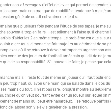
t garder son «
Leverage
» (l’effet de levier qui permet de prendre 
 puissance, mais son manque de mobilité a tendance à me dérange
ression générale ou s’il est vraiment « lent ».
omaine que plusieurs fois pendant l’étude de ses tapes, je me suis 
 souvent à trop en faire. Il est tellement à l’aise qu’il cherche l
parfois d’aider les 2 en même temps. Le problème est que si sur
vouloir aider tous le monde se fait toujours au détriment de sa pr
complexes où il se retrouve à devoir rattraper en urgence son ass
bien connue des joueurs de football américain qui dit de ne jamais
 que de sa responsabilité. S’il pouvait le faire, je pense que cel
a manche mais il reste tout de même un joueur qu’il faut polir 
 peu trop haut, ou avoir une main qui se balade dans le dos du
ses mains du tout. Il n’est pas rare, lorsqu’il montre au deuxième
s, chose qu’on veut pourtant éviter car un joueur sur lequel on 
ement de mains qui peut être hasardeux, il se retrouve parfois o
donc de laisser son vis-à-vis générer de la pression.