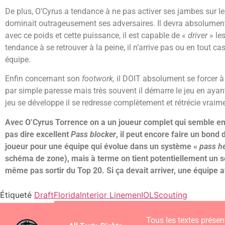
De plus, O’Cyrus a tendance à ne pas activer ses jambes sur les
dominait outrageusement ses adversaires. Il devra absolument tr
avec ce poids et cette puissance, il est capable de «
driver
» les
tendance à se retrouver à la peine, il n’arrive pas ou en tout c
équipe.
Enfin concernant son
footwork,
il DOIT absolument se forcer à 
par simple paresse mais très souvent il démarre le jeu en ayant
jeu se développe il se redresse complètement et rétrécie vraime
Avec O’Cyrus Torrence on a un joueur complet qui semble encor
pas dire excellent
Pass blocker
, il peut encore faire un bon
joueur pour une équipe qui évolue dans un système «
pass h
schéma de zone), mais à terme on tient potentiellement un so
même pas sortir du Top 20. Si ça devait arriver, une équipe a
Étiqueté
Draft
Florida
Interior Linemen
IOL
Scouting
Tous les textes présent