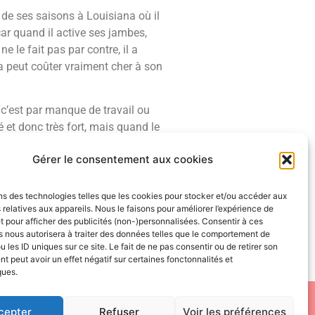
s de ses saisons à Louisiana où il
car quand il active ses jambes,
 le fait pas par contre, il a
a peut coûter vraiment cher à son
i c’est par manque de travail ou
 et donc très fort, mais quand le
age.
Gérer le consentement aux cookies
her déjà élevé. Très bon pour ne
r. Je recommande fortement ce
ns des technologies telles que les cookies pour stocker et/ou accéder aux
ng Scheme
» (jeu de course en
 relatives aux appareils. Nous le faisons pour améliorer l’expérience de
personnellement je ne le vois
t pour afficher des publicités (non-)personnalisées. Consentir à ces
 nous autorisera à traiter des données telles que le comportement de
u les ID uniques sur ce site. Le fait de ne pas consentir ou de retirer son
 peut avoir un effet négatif sur certaines fonctonnalités et
ques.
 de reproduire, distribuer ou utiliser de quelque manière que
cepter
Refuser
Voir les préférences