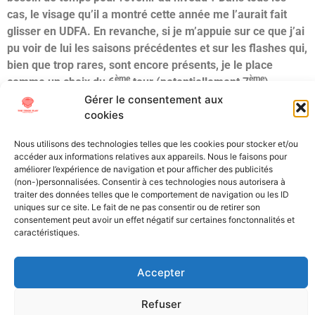
cas, le visage qu’il a montré cette année me l’aurait fait
glisser en UDFA. En revanche, si je m’appuie sur ce que j’ai
pu voir de lui les saisons précédentes et sur les flashes qui,
bien que trop rares, sont encore présents, je le place
ème
ème
comme un choix du 6
tour (potentiellement 7
).
Personnellement, je ne m’y risquerais pas plus tôt, pas
Gérer le consentement aux
cookies
après avoir vu son niveau de jeu cette saison.
Nous utilisons des technologies telles que les cookies pour stocker et/ou
Étiqueté
Draft
Florida
NFL Draft
Offensive
accéder aux informations relatives aux appareils. Nous le faisons pour
Tackle
OT
Scouting
Tackle
améliorer l’expérience de navigation et pour afficher des publicités
(non-)personnalisées. Consentir à ces technologies nous autorisera à
traiter des données telles que le comportement de navigation ou les ID
All Texts Rights Reserved © 2023
uniques sur ce site. Le fait de ne pas consentir ou de retirer son
consentement peut avoir un effet négatif sur certaines fonctonnalités et
caractéristiques.
Tous les textes présents sur ce site sont protégés par les droits
d’auteur. Il est interdit de reproduire, distribuer ou utiliser de
Accepter
quelque manière que ce soit ces éléments sans l’autorisation
expresse de leurs propriétaires.
Refuser