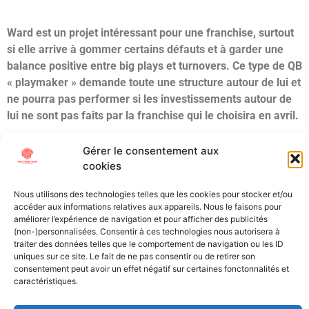
Ward est un projet intéressant pour une franchise, surtout
si elle arrive à gommer certains défauts et à garder une
balance positive entre big plays et turnovers. Ce type de QB
« playmaker » demande toute une structure autour de lui et
ne pourra pas performer si les investissements autour de
lui ne sont pas faits par la franchise qui le choisira en avril.
Grade : 2nd round
Gérer le consentement aux
Draft Projection : Top 5
cookies
Étiqueté
ACC
CAM
Draft
Miami
NCAA
NFL
Nous utilisons des technologies telles que les cookies pour stocker et/ou
accéder aux informations relatives aux appareils. Nous le faisons pour
Draft
QB
Scouting
WARD
améliorer l’expérience de navigation et pour afficher des publicités
(non-)personnalisées. Consentir à ces technologies nous autorisera à
All Texts Rights Reserved © 2023
traiter des données telles que le comportement de navigation ou les ID
uniques sur ce site. Le fait de ne pas consentir ou de retirer son
consentement peut avoir un effet négatif sur certaines fonctonnalités et
Tous les textes présents sur ce site sont protégés par les droits
caractéristiques.
d’auteur. Il est interdit de reproduire, distribuer ou utiliser de