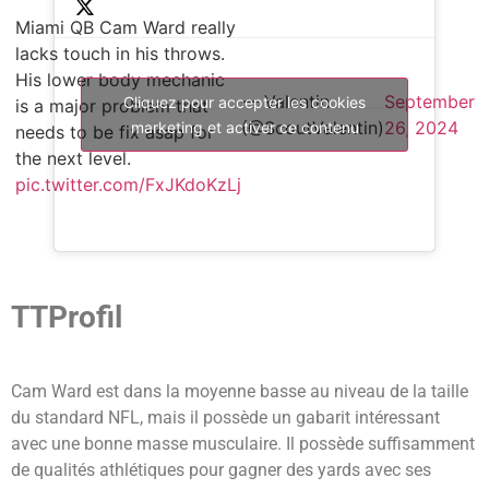
Miami QB Cam Ward really
lacks touch in his throws.
His lower body mechanic
— Valentin
September
Cliquez pour accepter les cookies
is a major problem that
(@ScoutValentin)
26, 2024
marketing et activer ce contenu
needs to be fix asap for
the next level.
pic.twitter.com/FxJKdoKzLj
TTProfil
Cam Ward est dans la moyenne basse au niveau de la taille
du standard NFL, mais il possède un gabarit intéressant
avec une bonne masse musculaire. Il possède suffisamment
de qualités athlétiques pour gagner des yards avec ses