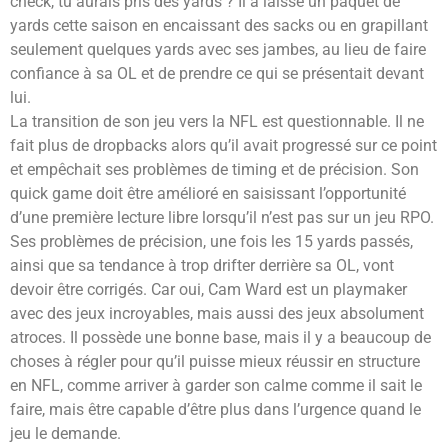
check, tu aurais pris des yards ? Il a laissé un paquet de
yards cette saison en encaissant des sacks ou en grapillant
seulement quelques yards avec ses jambes, au lieu de faire
confiance à sa OL et de prendre ce qui se présentait devant
lui.
La transition de son jeu vers la NFL est questionnable. Il ne
fait plus de dropbacks alors qu’il avait progressé sur ce point
et empêchait ses problèmes de timing et de précision. Son
quick game doit être amélioré en saisissant l’opportunité
d’une première lecture libre lorsqu’il n’est pas sur un jeu RPO.
Ses problèmes de précision, une fois les 15 yards passés,
ainsi que sa tendance à trop drifter derrière sa OL, vont
devoir être corrigés. Car oui, Cam Ward est un playmaker
avec des jeux incroyables, mais aussi des jeux absolument
atroces. Il possède une bonne base, mais il y a beaucoup de
choses à régler pour qu’il puisse mieux réussir en structure
en NFL, comme arriver à garder son calme comme il sait le
faire, mais être capable d’être plus dans l’urgence quand le
jeu le demande.