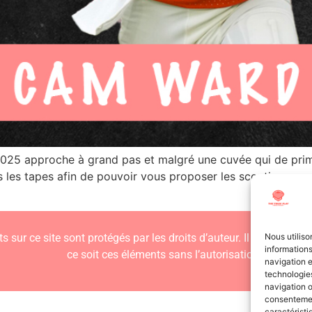
025 approche à grand pas et malgré une cuvée qui de prime
 les tapes afin de pouvoir vous proposer les scouting repor
s sur ce site sont protégés par les droits d’auteur. Il est interdit
Nous utiliso
informations
ce soit ces éléments sans l’autorisation expresse d
navigation e
technologies
navigation o
consentement
caractéristi