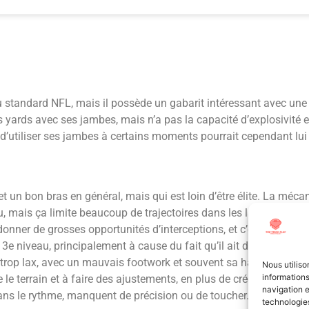
 standard NFL, mais il possède un gabarit intéressant avec une
yards avec ses jambes, mais n’a pas la capacité d’explosivité et
’utiliser ses jambes à certains moments pourrait cependant lui 
t un bon bras en général, mais qui est loin d’être élite. La mé
mais ça limite beaucoup de trajectoires dans les lancers. Si le 
onner de grosses opportunités d’interceptions, et c’est ce qui s
3e niveau, principalement à cause du fait qu’il ait du mal à gérer
rop lax, avec un mauvais footwork et souvent sa hanche qui n
Nous utiliso
informations
e le terrain et à faire des ajustements, en plus de créer des pr
navigation e
ans le rythme, manquent de précision ou de toucher.
technologies