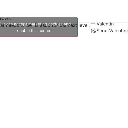
hrows.
— Valentin
Click to accept marketing cookies and
t needs to be fix asap for the next level.
(@ScoutValentin
enable this content