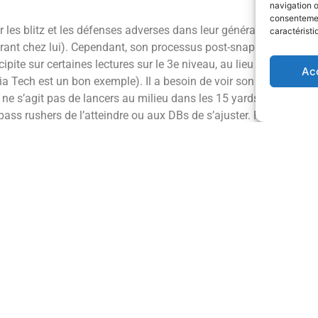
navigation o
consentement
 les blitz et les défenses adverses dans leur généralité, il est c
caractéristi
urant chez lui). Cependant, son processus post-snap peut lui êtr
ipite sur certaines lectures sur le 3e niveau, au lieu de laisser
Ac
inia Tech est un bon exemple). Il a besoin de voir son WR open po
’il ne s’agit pas de lancers au milieu dans les 15 yards. Cette h
 pass rushers de l’atteindre ou aux DBs de s’ajuster. Pour revenir s
p confiant en ce qu’il voit, mais ne pense pas à ce qu’il peut se
tte année.
rs, on ne peut pas dire le contraire, il sait se déplacer avec ais
a pression. Pourquoi drifter et étirer le jeu alors que si tu étai
 des yards ? Il a laissé un paquet de yards cette saison en encais
fiance à sa OL et de prendre ce qui se présentait devant lui.
ait plus de dropbacks alors qu’il avait progressé sur ce point et
 l’opportunité d’une première lecture libre lorsqu’il n’est pas s
à trop drifter derrière sa OL, vont devoir être corrigés. Car oui
 Il possède une bonne base, mais il y a beaucoup de choses à ré