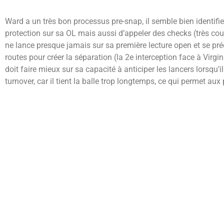
Ward a un très bon processus pre-snap, il semble bien identifier
protection sur sa OL mais aussi d’appeler des checks (très co
ne lance presque jamais sur sa première lecture open et se préc
routes pour créer la séparation (la 2e interception face à Virg
doit faire mieux sur sa capacité à anticiper les lancers lorsqu
turnover, car il tient la balle trop longtemps, ce qui permet aux
problèmes à lire sur différents niveaux, car il est beaucoup tro
encore une fois). Son syndrome du héros a été un problème ce
Cam Ward est un très bon improvisateur dans la poche et en deho
fâcheuse tendance à ne pas rester dans sa poche et à encaisser l
avais lancé sur ta première lecture ou ta check, tu aurais pris
seulement quelques yards avec ses jambes, au lieu de faire con
La transition de son jeu vers la NFL est questionnable. Il ne f
et de précision. Son quick game doit être amélioré en saisissant
précision, une fois les 15 yards passés, ainsi que sa tendance 
des jeux incroyables, mais aussi des jeux absolument atroces.