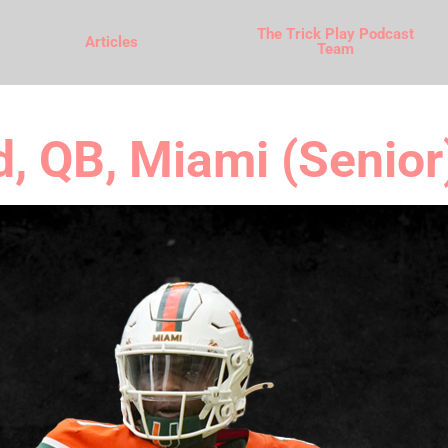
The Trick Play Podcast
Articles
Team
, QB, Miami (Senior