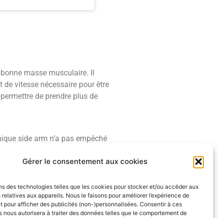
 bonne masse musculaire. Il
 de vitesse nécessaire pour être
permettre de prendre plus de
canique side arm n’a pas empêché
dosage n’est pas bon, on a très
Gérer le consentement aux cookies
e passe avec Cam Ward. Il y a un
 la vélocité de ses lancers de
e passe pas devant (donc back
ns des technologies telles que les cookies pour stocker et/ou accéder aux
 relatives aux appareils. Nous le faisons pour améliorer l’expérience de
oblèmes dans sa mécanique du haut
t pour afficher des publicités (non-)personnalisées. Consentir à ces
 nous autorisera à traiter des données telles que le comportement de