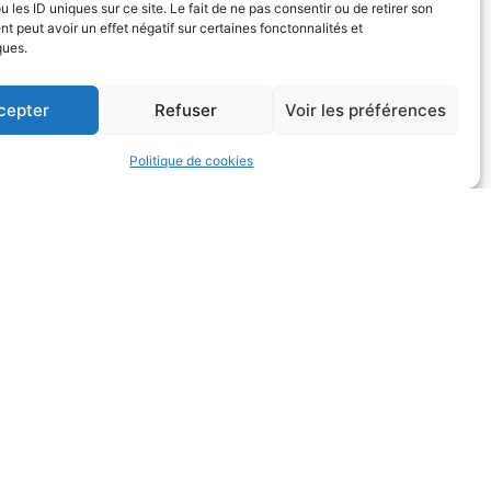
u les ID uniques sur ce site. Le fait de ne pas consentir ou de retirer son
 peut avoir un effet négatif sur certaines fonctonnalités et
apable de faire les ajustements de
ques.
e assez médiocre par moments. Il
 un léger temps supplémentaire aux
cepter
Refuser
Voir les préférences
ur lancer à certains moments, il
ésitation amène des problèmes de
Politique de cookies
ur ses lectures, il a des
 passer (problèmes de timing
ance dans celle-ci, mais il a une
s resté dans ta poche et que tu
sant des sacks ou en grapillant
 empêchait ses problèmes de timing
ur un jeu RPO. Ses problèmes de
, Cam Ward est un playmaker avec
gler pour qu’il puisse mieux