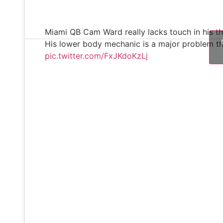
Miami QB Cam Ward really lacks touch in his t
His lower body mechanic is a major problem tha
pic.twitter.com/FxJKdoKzLj