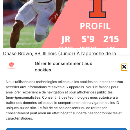
Chase Brown, RB, Illinois (Junior) À l’approche de la
Draft NFL 2023, The Trick Play vous propose de vous
Gérer le consentement aux
plonger au mieux dans cet évènement si particulier.
cookies
Découvrez les futures stars (ou désillusions) de la NFL
grâce à nos « scouting reports », les présentations
Nous utilisons des technologies telles que les cookies pour stocker et/ou
accéder aux informations relatives aux appareils. Nous le faisons pour
détaillées des meilleurs joueurs universitaires.
améliorer l’expérience de navigation et pour afficher des publicités
Aujourd’hui direction Champaign dans l’Illinois, qui a […]
(non-)personnalisées. Consentir à ces technologies nous autorisera à
traiter des données telles que le comportement de navigation ou les ID
uniques sur ce site. Le fait de ne pas consentir ou de retirer son
All Texts Rights Reserved © 2023
consentement peut avoir un effet négatif sur certaines fonctonnalités et
caractéristiques.
Tous les textes présents sur ce site sont protégés par les droits