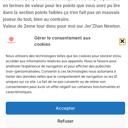
en termes de valeur pour les points que vous avez pu lire
dans la section points faibles ça n’en fait pas un mauvais
joueur du tout, bien au contraire.
Valeur de 2eme tour donc pour moi sur Jer’Zhan Newton.
Gérer le consentement aux
Étiqueté
B1G
Draft
IDL
Illinois
NCAA
NFL Draft
Scouting
cookies
All Texts Rights Reserved © 2023
Nous utilisons des technologies telles que les cookies pour stocker et/ou
accéder aux informations relatives aux appareils. Nous le faisons pour
améliorer l’expérience de navigation et pour afficher des publicités
Tous les textes présents sur ce site sont protégés par les droits
(non-)personnalisées. Consentir à ces technologies nous autorisera à
traiter des données telles que le comportement de navigation ou les ID
d’auteur. Il est interdit de reproduire, distribuer ou utiliser de
uniques sur ce site. Le fait de ne pas consentir ou de retirer son
quelque manière que ce soit ces éléments sans l’autorisation
consentement peut avoir un effet négatif sur certaines fonctonnalités et
expresse de leurs propriétaires.
caractéristiques.
Accepter
Refuser