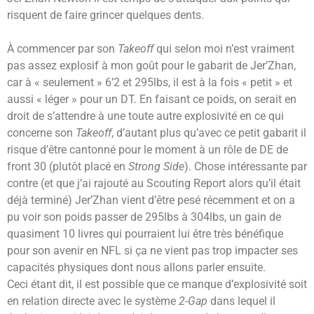
risquent de faire grincer quelques dents.
À commencer par son
Takeoff
qui selon moi n’est vraiment
pas assez explosif à mon goût pour le gabarit de Jer’Zhan,
car à « seulement » 6’2 et 295lbs, il est à la fois « petit » et
aussi « léger » pour un DT. En faisant ce poids, on serait en
droit de s’attendre à une toute autre explosivité en ce qui
concerne son
Takeoff
, d’autant plus qu’avec ce petit gabarit il
risque d’être cantonné pour le moment à un rôle de DE de
front 30 (plutôt placé en
Strong Side
). Chose intéressante par
contre (et que j’ai rajouté au Scouting Report alors qu’il était
déjà terminé) Jer’Zhan vient d’être pesé récemment et on a
pu voir son poids passer de 295lbs à 304lbs, un gain de
quasiment 10 livres qui pourraient lui être très bénéfique
pour son avenir en NFL si ça ne vient pas trop impacter ses
capacités physiques dont nous allons parler ensuite.
Ceci étant dit, il est possible que ce manque d’explosivité soit
en relation directe avec le système
2-Gap
dans lequel il