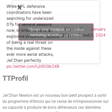
While NFL defensive
coordinators have been
searching for undersized
DTs for several seasons
— Rayane M
January
Cliquez pour accepter les cookies
now, in order to have an
(@RayaneScout)
3, 2024
marketing et activer ce contenu
explosive presence capable
of being a real threat on
the inside against these
ever more aerial attacks,
Jer'Zhan perfectly
pic.twitter.com/LjHDOIk2XB
TTProfil
Jer’Zhan Newton est un nouveau bon petit prospect à sortir
du programme d’Illinois qui ne cesse de m’impressionner sur
sa capacité à produire de bons défenseurs ces dernières