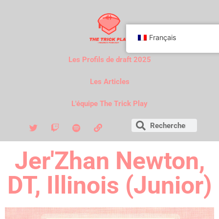
Français
Les Profils de draft 2025
Les Articles
L'équipe The Trick Play
Jer'Zhan Newton,
DT, Illinois (Junior)