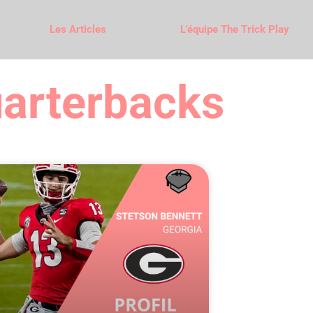
Les Articles
L'équipe The Trick Play
arterbacks