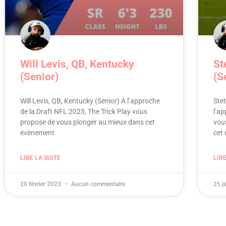
Will Levis, QB, Kentucky
St
(Senior)
(S
Will Levis, QB, Kentucky (Senior) À l’approche
Ste
de la Draft NFL 2023, The Trick Play vous
l’ap
propose de vous plonger au mieux dans cet
vou
évènement
cet
LIRE LA SUITE
LIRE
20 février 2023
Aucun commentaire
25 j