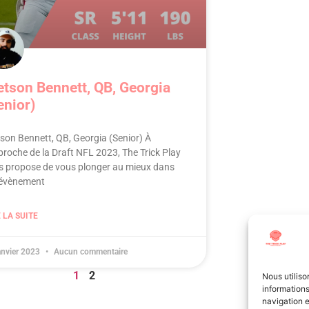
etson Bennett, QB, Georgia
enior)
tson Bennett, QB, Georgia (Senior) À
proche de la Draft NFL 2023, The Trick Play
s propose de vous plonger au mieux dans
 évènement
 LA SUITE
anvier 2023
Aucun commentaire
1
2
Nous utiliso
informations
navigation e