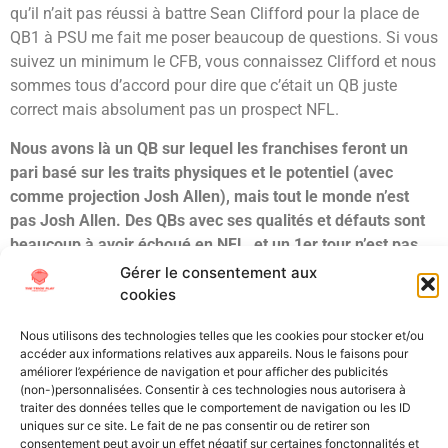
qu’il n’ait pas réussi à battre Sean Clifford pour la place de
QB1 à PSU me fait me poser beaucoup de questions. Si vous
suivez un minimum le CFB, vous connaissez Clifford et nous
sommes tous d’accord pour dire que c’était un QB juste
correct mais absolument pas un prospect NFL.
Nous avons là un QB sur lequel les franchises feront un
pari basé sur les traits physiques et le potentiel (avec
comme projection Josh Allen), mais tout le monde n’est
pas Josh Allen. Des QBs avec ses qualités et défauts sont
beaucoup à avoir échoué en NFL, et un 1er tour n’est pas
envisageable, encore moins un top 5 pick. Pour moi, Will
Gérer le consentement aux
Levis est un talent de fin de second tour, voire début de
cookies
troisième tour.
Nous utilisons des technologies telles que les cookies pour stocker et/ou
accéder aux informations relatives aux appareils. Nous le faisons pour
Étiqueté
Draft
Kentucky
QB
Quarterback
Scouting
améliorer l’expérience de navigation et pour afficher des publicités
(non-)personnalisées. Consentir à ces technologies nous autorisera à
traiter des données telles que le comportement de navigation ou les ID
All Texts Rights Reserved © 2023
uniques sur ce site. Le fait de ne pas consentir ou de retirer son
consentement peut avoir un effet négatif sur certaines fonctonnalités et