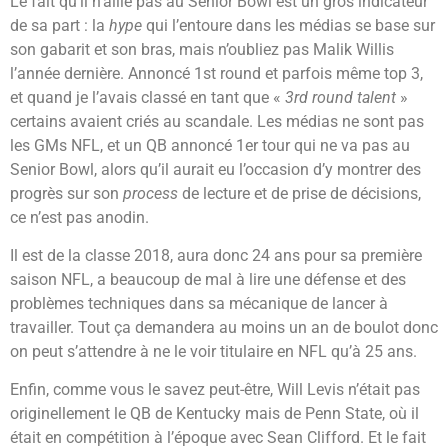
Le fait qu’il n’aille pas au Senior Bowl est un gros indicateur
de sa part : la
hype
qui l’entoure dans les médias se base sur
son gabarit et son bras, mais n’oubliez pas Malik Willis
l’année dernière. Annoncé 1st round et parfois même top 3,
et quand je l’avais classé en tant que «
3rd round talent
»
certains avaient criés au scandale. Les médias ne sont pas
les GMs NFL, et un QB annoncé 1er tour qui ne va pas au
Senior Bowl, alors qu’il aurait eu l’occasion d’y montrer des
progrès sur son
process
de lecture et de prise de décisions,
ce n’est pas anodin.
Il est de la classe 2018, aura donc 24 ans pour sa première
saison NFL, a beaucoup de mal à lire une défense et des
problèmes techniques dans sa mécanique de lancer à
travailler. Tout ça demandera au moins un an de boulot donc
on peut s’attendre à ne le voir titulaire en NFL qu’à 25 ans.
Enfin, comme vous le savez peut-être, Will Levis n’était pas
originellement le QB de Kentucky mais de Penn State, où il
était en compétition à l’époque avec Sean Clifford. Et le fait