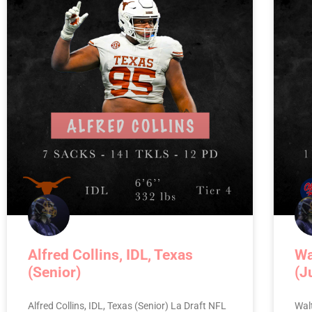
Alfred Collins, IDL, Texas
Wa
(Senior)
(J
Alfred Collins, IDL, Texas (Senior) La Draft NFL
Walt