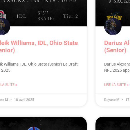
leik Williams, IDL, Ohio State
Darius Al
enior)
(Senior)
ik Williams, IDL, Ohio State (Senior) La Draft
Darius Alexand
 2025
NFL 2025 app
 LA SUITE »
LIRE LA SUITE »
ane M
18 avril 2025
Rayane M
17 