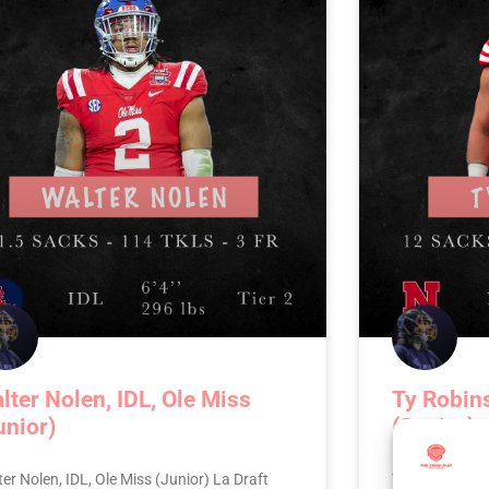
lter Nolen, IDL, Ole Miss
Ty Robin
unior)
(Senior)
er Nolen, IDL, Ole Miss (Junior) La Draft
Ty Robinson, I