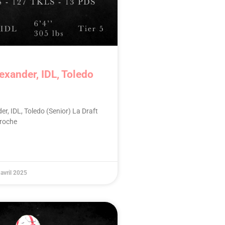
exander, IDL, Toledo
er, IDL, Toledo (Senior) La Draft
roche
avril 2025