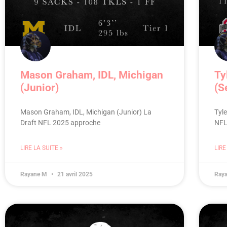
Mason Graham, IDL, Michigan
Ty
(Junior)
(S
Mason Graham, IDL, Michigan (Junior) La
Tyle
Draft NFL 2025 approche
NFL
LIRE LA SUITE »
LIRE
Rayane M
21 avril 2025
Ray