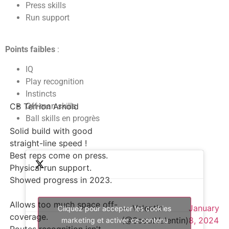
Press skills
Run support
Points faibles
:
IQ
Play recognition
Instincts
Off-man skills
CB Terrion Arnold
Ball skills en progrès
Solid build with good
straight-line speed !
Best reps come on press.
Physical run support.
Showed progress in 2023.
Allows too much space off-
— Valentin
January
Cliquez pour accepter les cookies
coverage.
(@ScoutValentin)
8, 2024
marketing et activer ce contenu