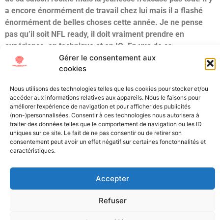
a encore énormément de travail chez lui mais il a flashé
énormément de belles choses cette année. Je ne pense
pas qu’il soit NFL ready, il doit vraiment prendre en
expérience, en technique et en IQ. En vue de sa
Gérer le consentement aux
progression en 2023 et de son âge, j’évalue Terrion Arnold
cookies
comme un prospect de la fin du 2ème tour grâce à ces
deux choses, sinon il aurait été un prospect du 3ème.
Nous utilisons des technologies telles que les cookies pour stocker et/ou
accéder aux informations relatives aux appareils. Nous le faisons pour
Étiqueté
CB
Draft
NCAA
NFL Draft
Scouting
SEC
améliorer l’expérience de navigation et pour afficher des publicités
(non-)personnalisées. Consentir à ces technologies nous autorisera à
traiter des données telles que le comportement de navigation ou les ID
All Texts Rights Reserved © 2023
uniques sur ce site. Le fait de ne pas consentir ou de retirer son
consentement peut avoir un effet négatif sur certaines fonctonnalités et
caractéristiques.
Tous les textes présents sur ce site sont protégés par les droits
d’auteur. Il est interdit de reproduire, distribuer ou utiliser de
Accepter
quelque manière que ce soit ces éléments sans l’autorisation
expresse de leurs propriétaires.
Refuser