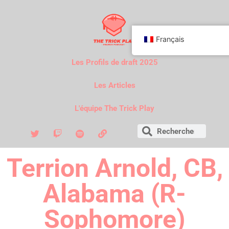
Français
Les Profils de draft 2025
Les Articles
L'équipe The Trick Play
Terrion Arnold, CB,
Alabama (R-
Sophomore)