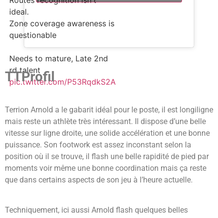
Routes recognition isn't
ideal.
Zone coverage awareness is
questionable
Needs to mature, Late 2nd
rd talent
TTProfil
pic.twitter.com/P53RqdkS2A
Terrion Arnold a le gabarit idéal pour le poste, il est longiligne
mais reste un athlète très intéressant. Il dispose d’une belle
vitesse sur ligne droite, une solide accélération et une bonne
puissance.
Son footwork est assez inconstant selon la
position où il se trouve, il flash une belle rapidité de pied par
moments voir même une bonne coordination mais ça reste
que dans certains aspects de son jeu à l’heure actuelle.
Techniquement, ici aussi Arnold flash quelques belles