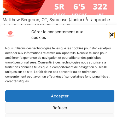
Matthew Bergeron, OT, Syracuse (Junior) À l’approche
de la Draft NFL 2023, The Trick Play vous propose de
Gérer le consentement aux
vous plonger au mieux dans cet évènement si
cookies
particulier. Découvrez les futures stars (ou désillusions)
de la NFL grâce à nos « scouting reports », les
Nous utilisons des technologies telles que les cookies pour stocker et/ou
présentations détaillées des meilleurs joueurs
accéder aux informations relatives aux appareils. Nous le faisons pour
universitaires. Place aujourd’hui au Tackle Gauche des
améliorer l’expérience de navigation et pour afficher des publicités
(non-)personnalisées. Consentir à ces technologies nous autorisera à
Syracuse […]
traiter des données telles que le comportement de navigation ou les ID
uniques sur ce site. Le fait de ne pas consentir ou de retirer son
consentement peut avoir un effet négatif sur certaines fonctonnalités et
All Texts Rights Reserved © 2023
caractéristiques.
Tous les textes présents sur ce site sont protégés par les droits
Accepter
d’auteur. Il est interdit de reproduire, distribuer ou utiliser de
quelque manière que ce soit ces éléments sans l’autorisation
Refuser
expresse de leurs propriétaires.