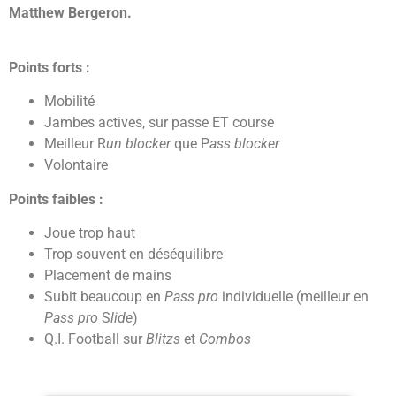
Matthew Bergeron.
Points forts :
Mobilité
Jambes actives, sur passe ET course
Meilleur R
un blocker
que P
ass blocker
Volontaire
Points faibles :
Joue trop haut
Trop souvent en déséquilibre
Placement de mains
Subit beaucoup en
Pass pro
individuelle (meilleur en
Pass pro
S
lide
)
Q.I. Football sur
Blitzs
et
Combos