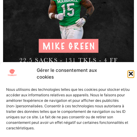
Gérer le consentement aux
cookies
Mike Green, EDGE, Marshall (Junior) La Draft NFL 2025
approche à grand pas et malgré une cuvée qui de prime
Nous utilisons des technologies telles que les cookies pour stocker et/ou
abord semblait manquer de talent, l’équipe de The Trick
accéder aux informations relatives aux appareils. Nous le faisons pour
Play s’est à nouveau plongé dans les tapes afin de
améliorer l’expérience de navigation et pour afficher des publicités
(non-)personnalisées. Consentir à ces technologies nous autorisera à
pouvoir vous proposer les scouting reports des joueurs
traiter des données telles que le comportement de navigation ou les ID
qui porteront bientôt le maillot de vos Franchises […]
uniques sur ce site. Le fait de ne pas consentir ou de retirer son
consentement peut avoir un effet négatif sur certaines fonctonnalités et
caractéristiques.
All Texts Rights Reserved © 2023