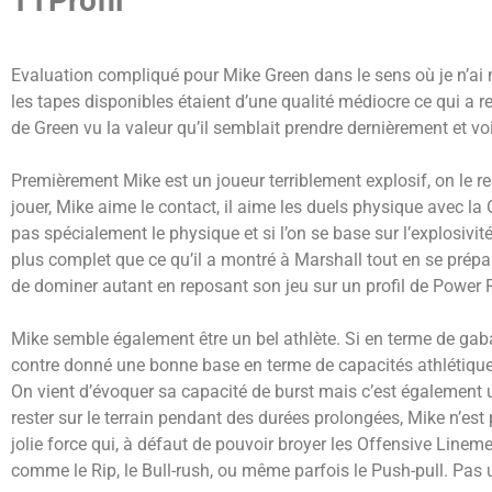
TTProfil
Evaluation compliqué pour Mike Green dans le sens où je n’ai 
les tapes disponibles étaient d’une qualité médiocre ce qui a 
de Green vu la valeur qu’il semblait prendre dernièrement et voici
Premièrement Mike est un joueur terriblement explosif, on le r
jouer, Mike aime le contact, il aime les duels physique avec la
pas spécialement le physique et si l’on se base sur l’explosivité 
plus complet que ce qu’il a montré à Marshall tout en se prép
de dominer autant en reposant son jeu sur un profil de Power 
Mike semble également être un bel athlète. Si en terme de gabar
contre donné une bonne base en terme de capacités athlétique
On vient d’évoquer sa capacité de burst mais c’est également u
rester sur le terrain pendant des durées prolongées, Mike n’est 
jolie force qui, à défaut de pouvoir broyer les Offensive Line
comme le Rip, le Bull-rush, ou même parfois le Push-pull. Pas u