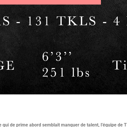
qui de prime abord semblait manquer de talent, l’équipe de T