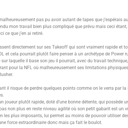
malheureusement pas pu avoir autant de tapes que j’espérais aux
rendu mon travail bien plus compliqué que prévu mais ceci étant,
 ce que j’en ai retiré.
essent directement sur ses Takeoff qui sont vraiment rapide et t
 OL et cela pourrait plutôt faire penser à un archétype de Power 
sur laquelle il base son jeu il pourrait, avec du travail technique,
arant pour la NFL où malheureusement ses limitations physiques 
Rusher.
it il risque de perdre quelques points comme on le verra par la 
s.
n joueur plutôt rapide, doté d’une bonne détente, qui possède un
pas non plus en reste niveau agilité où son petit gabarit est un v
men les plus imposants, lui permet au moins de pouvoir utiliser d
ne force extraordinaire donc mais ça fait le boulot.