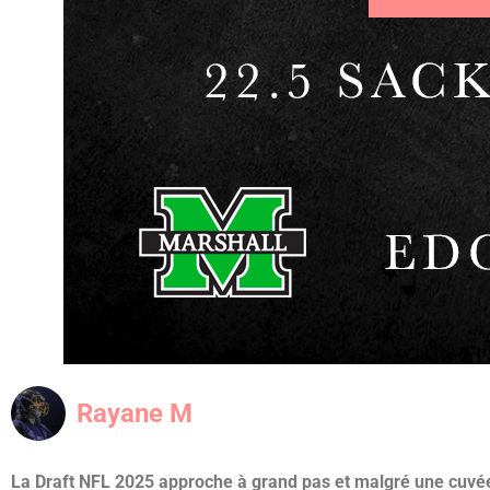
Rayane M
La Draft NFL 2025 approche à grand pas et malgré une cuvée 