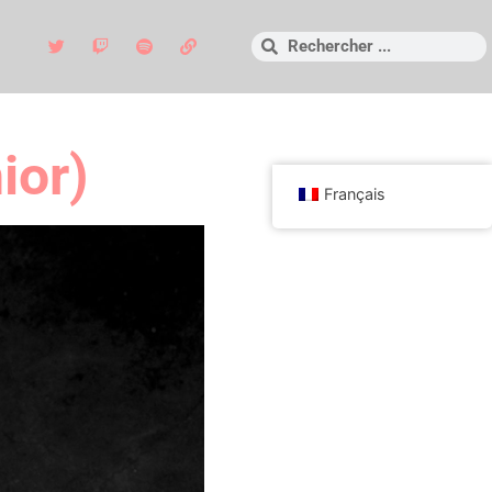
ior)
Français