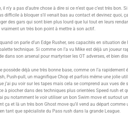
 n’y a pas d’autre chose à dire si ce n’est que c’est très bon. Si s
difficile à bloquer s’il venait bas au contact et devinez quoi, 
 des gars qui sont bien plus lourd que lui tout en leurs rendant 
vraiment un très bon point à mettre à son actif.
 quand on parle d’un Edge Rusher, ses capacités en situation de 
alette technique. Si comme on l’a vu Mike est déjà un joueur rap
e dans son arsenal pour martyriser les OT adverses, et bien dis
ke possède déjà une très bonne base, comme on l’a rapidement év
sh, Push-pull, un magnifique Chop et parfois même une jolie utili
e j’ai pu voir sur les tapes mais cela se comprend aux vues de s
ce à piocher dans des techniques plus orientées Speed rush et q
ai pu notamment le voir utiliser un bon Swim move et surtout un
t ça et là un très bon Ghost move qu’il vend au départ comme u
 en tant que spécialiste du Pass rush dans la grande League.