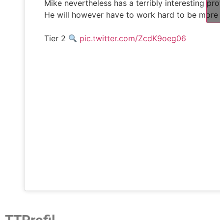
Mike nevertheless has a terribly interesting pro
He will however have to work hard to be more
Tier 2
pic.twitter.com/ZcdK9oeg06