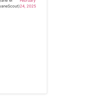
yane M
February
yaneScout)
24, 2025