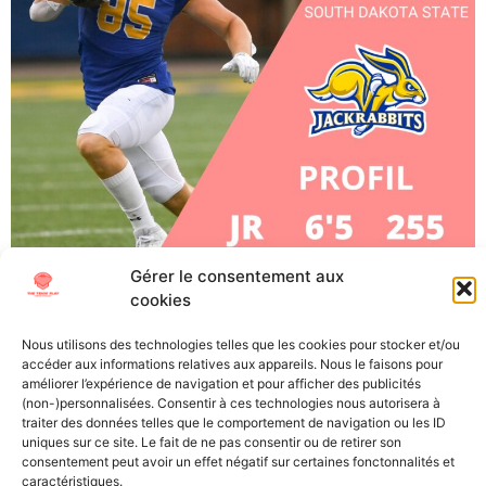
Gérer le consentement aux
Tucker Kraft, TE, South Dakota (Senior) À l’approche de
cookies
la Draft NFL 2023, The Trick Play vous propose de vous
plonger au mieux dans cet évènement si particulier.
Nous utilisons des technologies telles que les cookies pour stocker et/ou
Découvrez les futures stars (ou désillusions) de la NFL
accéder aux informations relatives aux appareils. Nous le faisons pour
grâce à nos « scouting reports », les présentations
améliorer l’expérience de navigation et pour afficher des publicités
(non-)personnalisées. Consentir à ces technologies nous autorisera à
détaillées des meilleurs joueurs universitaires. Points
traiter des données telles que le comportement de navigation ou les ID
forts : Points […]
uniques sur ce site. Le fait de ne pas consentir ou de retirer son
consentement peut avoir un effet négatif sur certaines fonctonnalités et
caractéristiques.