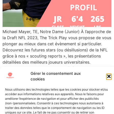
Michael Mayer, TE, Notre Dame (Junior) À l’approche de
la Draft NFL 2023, The Trick Play vous propose de vous
plonger au mieux dans cet évènement si particulier.
Découvrez les futures stars (ou désillusions) de la NFL
grâce à nos « scouting reports », les présentations
détaillées des meilleurs joueurs universitaires.
Aujourd’hui, direction South Bend […]
Gérer le consentement aux
cookies
←
plus ancien
Nous utilisons des technologies telles que les cookies pour stocker et/ou
accéder aux informations relatives aux appareils. Nous le faisons pour
All Texts Rights Reserved © 2023
améliorer l’expérience de navigation et pour afficher des publicités
(non-)personnalisées. Consentir à ces technologies nous autorisera à
traiter des données telles que le comportement de navigation ou les ID
Tous les textes présents sur ce site sont protégés par les droits
uniques sur ce site. Le fait de ne pas consentir ou de retirer son