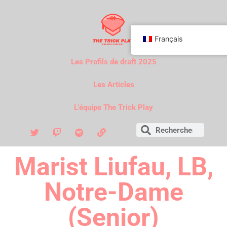
Français
Les Profils de draft 2025
Les Articles
L'équipe The Trick Play
Marist Liufau, LB,
Notre-Dame
(Senior)