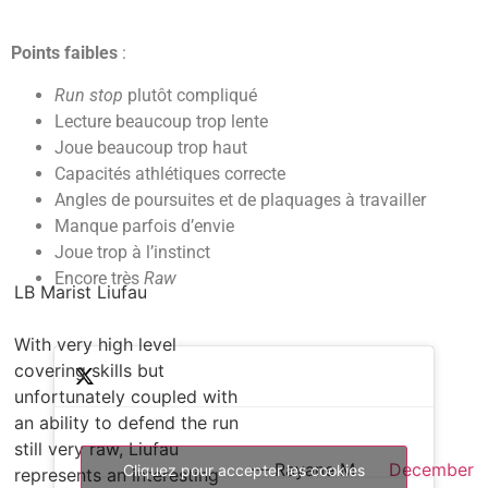
Points faibles
:
Run stop
plutôt compliqué
Lecture beaucoup trop lente
Joue beaucoup trop haut
Capacités athlétiques correcte
Angles de poursuites et de plaquages à travailler
Manque parfois d’envie
Joue trop à l’instinct
Encore très
Raw
LB Marist Liufau
With very high level
covering skills but
unfortunately coupled with
an ability to defend the run
still very raw, Liufau
— Rayane M
December
Cliquez pour accepter les cookies
represents an interesting