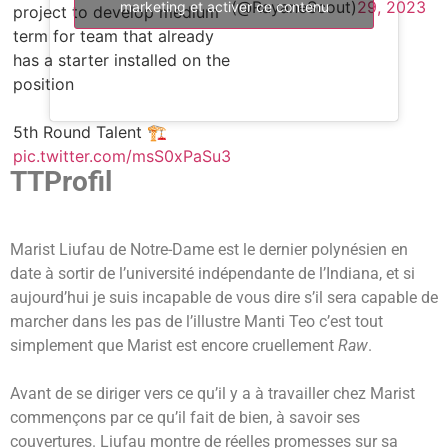
(@RayaneScout)
29, 2023
marketing et activer ce contenu
project to develop medium
term for team that already
has a starter installed on the
position
5th Round Talent 🏗
pic.twitter.com/msS0xPaSu3
TTProfil
Marist Liufau de Notre-Dame est le dernier polynésien en
date à sortir de l’université indépendante de l’Indiana, et si
aujourd’hui je suis incapable de vous dire s’il sera capable de
marcher dans les pas de l’illustre Manti Teo c’est tout
simplement que Marist est encore cruellement
Raw
.
Avant de se diriger vers ce qu’il y a à travailler chez Marist
commençons par ce qu’il fait de bien, à savoir ses
couvertures. Liufau montre de réelles promesses sur sa