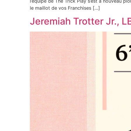
l’équipe de The Trick Play s’est à nouveau pl
le maillot de vos Franchises […]
Jeremiah Trotter Jr., L