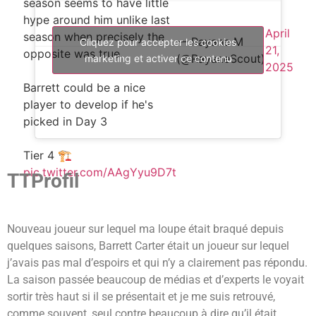
season seems to have little
hype around him unlike last
April
season when precisely the
— Rayane M
Cliquez pour accepter les cookies
21,
opposite was true.
(@RayaneScout)
marketing et activer ce contenu
2025
Barrett could be a nice
player to develop if he's
picked in Day 3
Tier 4 🏗
pic.twitter.com/AAgYyu9D7t
TTProfil
Nouveau joueur sur lequel ma loupe était braqué depuis
quelques saisons, Barrett Carter était un joueur sur lequel
j’avais pas mal d’espoirs et qui n’y a clairement pas répondu.
La saison passée beaucoup de médias et d’experts le voyait
sortir très haut si il se présentait et je me suis retrouvé,
comme souvent, seul contre beaucoup à dire qu’il était