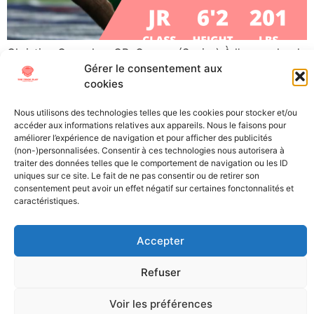
Christian Gonzalez, CB, Oregon (Senior) À l’approche de
Gérer le consentement aux
la Draft NFL 2023, The Trick Play vous propose de vous
cookies
plonger au mieux dans cet évènement si particulier.
Découvrez les futures stars (ou désillusions) de la NFL
Nous utilisons des technologies telles que les cookies pour stocker et/ou
grâce à nos « scouting reports », les présentations
accéder aux informations relatives aux appareils. Nous le faisons pour
détaillées des meilleurs joueurs universitaires. Partons
améliorer l’expérience de navigation et pour afficher des publicités
(non-)personnalisées. Consentir à ces technologies nous autorisera à
du côté d’Eugene dans l’Oregon pour […]
traiter des données telles que le comportement de navigation ou les ID
uniques sur ce site. Le fait de ne pas consentir ou de retirer son
consentement peut avoir un effet négatif sur certaines fonctonnalités et
All Texts Rights Reserved © 2023
caractéristiques.
Tous les textes présents sur ce site sont protégés par les droits
Accepter
d’auteur. Il est interdit de reproduire, distribuer ou utiliser de
quelque manière que ce soit ces éléments sans l’autorisation
Refuser
expresse de leurs propriétaires.
Voir les préférences