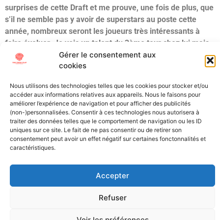
surprises de cette Draft et me prouve, une fois de plus, que
s’il ne semble pas y avoir de superstars au poste cette
année, nombreux seront les joueurs très intéressants à
faire évoluer. Je vois un talent du 3ème tour chez lui mais…
Gérer le consentement aux
avec une belle prestation au Senior Bowl + un joli
cookies
Combine/Pro Day, vous connaissez la musique : il pourrait
bien se glisser plus tôt dans les boards.
Nous utilisons des technologies telles que les cookies pour stocker et/ou
accéder aux informations relatives aux appareils. Nous le faisons pour
Étiqueté
ACC
Draft
LB
NCAA
NFL Draft
Pitt
Scouting
améliorer l’expérience de navigation et pour afficher des publicités
(non-)personnalisées. Consentir à ces technologies nous autorisera à
traiter des données telles que le comportement de navigation ou les ID
All Texts Rights Reserved © 2023
uniques sur ce site. Le fait de ne pas consentir ou de retirer son
consentement peut avoir un effet négatif sur certaines fonctonnalités et
caractéristiques.
Tous les textes présents sur ce site sont protégés par les droits
d’auteur. Il est interdit de reproduire, distribuer ou utiliser de
Accepter
quelque manière que ce soit ces éléments sans l’autorisation
expresse de leurs propriétaires.
Refuser
Voir les préférences