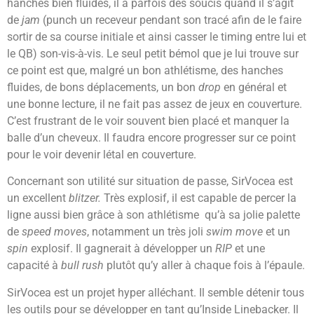
hanches bien fluides, il a parfois des soucis quand il s’agit
de
jam
(punch un receveur pendant son tracé afin de le faire
sortir de sa course initiale et ainsi casser le timing entre lui et
le QB) son-vis-à-vis. Le seul petit bémol que je lui trouve sur
ce point est que, malgré un bon athlétisme, des hanches
fluides, de bons déplacements, un bon
drop
en général et
une bonne lecture, il ne fait pas assez de jeux en couverture.
C’est frustrant de le voir souvent bien placé et manquer la
balle d’un cheveux. Il faudra encore progresser sur ce point
pour le voir devenir létal en couverture.
Concernant son utilité sur situation de passe, SirVocea est
un excellent
blitzer.
Très explosif, il est capable de percer la
ligne aussi bien grâce à son athlétisme qu’à sa jolie palette
de
speed moves
, notamment un très joli
swim move
et un
spin
explosif. Il gagnerait à développer un
RIP
et une
capacité à
bull rush
plutôt qu’y aller à chaque fois à l’épaule.
SirVocea est un projet hyper alléchant. Il semble détenir tous
les outils pour se développer en tant qu’Inside Linebacker. Il