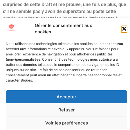
surprises de cette Draft et me prouve, une fois de plus, que
s’il ne semble pas y avoir de superstars au poste cette
année, nombreux seront les joueurs très intéressants à
Gérer le consentement aux
faire évoluer. Je vois un talent du 3ème tour chez lui mais…
cookies
avec une belle prestation au Senior Bowl + un joli
Combine/Pro Day, vous connaissez la musique : il pourrait
Nous utilisons des technologies telles que les cookies pour stocker et/ou
bien se glisser plus tôt dans les boards.
accéder aux informations relatives aux appareils. Nous le faisons pour
améliorer l’expérience de navigation et pour afficher des publicités
(non-)personnalisées. Consentir à ces technologies nous autorisera à
Tagged
ACC
Draft
LB
NCAA
NFL Draft
Pitt
Scouting
traiter des données telles que le comportement de navigation ou les ID
uniques sur ce site. Le fait de ne pas consentir ou de retirer son
All Texts Rights Reserved © 2023
consentement peut avoir un effet négatif sur certaines fonctonnalités et
caractéristiques.
All content on this site is protected by copyright laws. It is
Accepter
prohibited to reproduce, distribute, or use these materials in any
way without the express permission of their owners.
Refuser
Voir les préférences