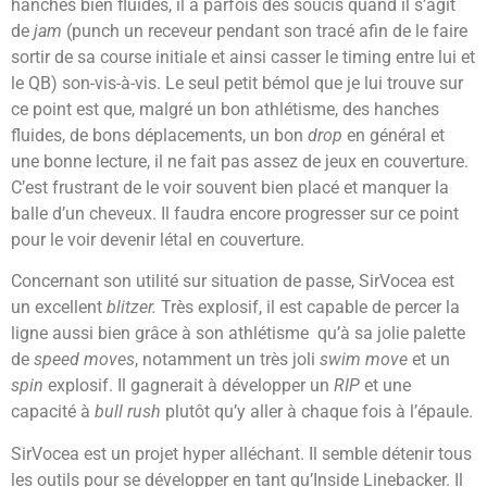
hanches bien fluides, il a parfois des soucis quand il s’agit
de
jam
(punch un receveur pendant son tracé afin de le faire
sortir de sa course initiale et ainsi casser le timing entre lui et
le QB) son-vis-à-vis. Le seul petit bémol que je lui trouve sur
ce point est que, malgré un bon athlétisme, des hanches
fluides, de bons déplacements, un bon
drop
en général et
une bonne lecture, il ne fait pas assez de jeux en couverture.
C’est frustrant de le voir souvent bien placé et manquer la
balle d’un cheveux. Il faudra encore progresser sur ce point
pour le voir devenir létal en couverture.
Concernant son utilité sur situation de passe, SirVocea est
un excellent
blitzer.
Très explosif, il est capable de percer la
ligne aussi bien grâce à son athlétisme qu’à sa jolie palette
de
speed moves
, notamment un très joli
swim move
et un
spin
explosif. Il gagnerait à développer un
RIP
et une
capacité à
bull rush
plutôt qu’y aller à chaque fois à l’épaule.
SirVocea est un projet hyper alléchant. Il semble détenir tous
les outils pour se développer en tant qu’Inside Linebacker. Il