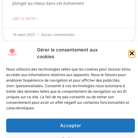
plonger au mieux dans cet évènement
LIRE LA SUITE »
16 mars 2023
Aucun commentaire
1
2
Gérer le consentement aux
cookies
Nous utilisons des technologies telles que les cookies pour stocker et/ou
accéder aux informations relatives aux appareils. Nous le faisons pour
améliorer l’expérience de navigation et pour afficher des publicités
(non-)personnalisées. Consentir à ces technologies nous autorisera à
traiter des données telles que le comportement de navigation ou les ID
All Texts Rights Reserved © 2023
uniques sur ce site. Le fait de ne pas consentir ou de retirer son
consentement peut avoir un effet négatif sur certaines fonctonnalités et
caractéristiques.
Tous les textes présents sur ce site sont protégés par les droits
d’auteur. Il est interdit de reproduire, distribuer ou utiliser de
Accepter
quelque manière que ce soit ces éléments sans l’autorisation
expresse de leurs propriétaires.