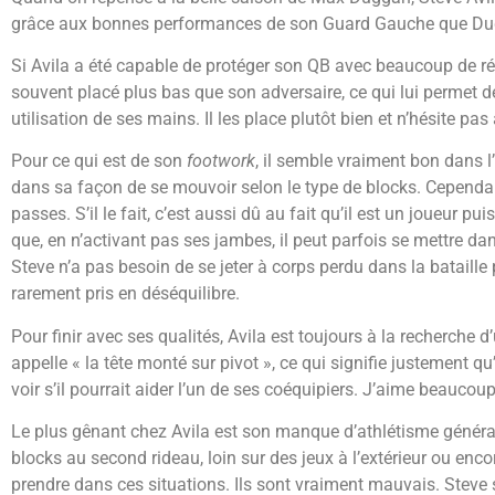
grâce aux bonnes performances de son Guard Gauche que Du
Si Avila a été capable de protéger son QB avec beaucoup de réus
souvent placé plus bas que son adversaire, ce qui lui permet de 
utilisation de ses mains. Il les place plutôt bien et n’hésite pa
Pour ce qui est de son
footwork
, il semble vraiment bon dans 
dans sa façon de se mouvoir selon le type de blocks. Cependant
passes. S’il le fait, c’est aussi dû au fait qu’il est un joueur p
que, en n’activant pas ses jambes, il peut parfois se mettre da
Steve n’a pas besoin de se jeter à corps perdu dans la bataille p
rarement pris en déséquilibre.
Pour finir avec ses qualités, Avila est toujours à la recherche d
appelle « la tête monté sur pivot », ce qui signifie justement 
voir s’il pourrait aider l’un de ses coéquipiers. J’aime beaucoup
Le plus gênant chez Avila est son manque d’athlétisme général. S’i
blocks au second rideau, loin sur des jeux à l’extérieur ou enc
prendre dans ces situations. Ils sont vraiment mauvais. Steve s