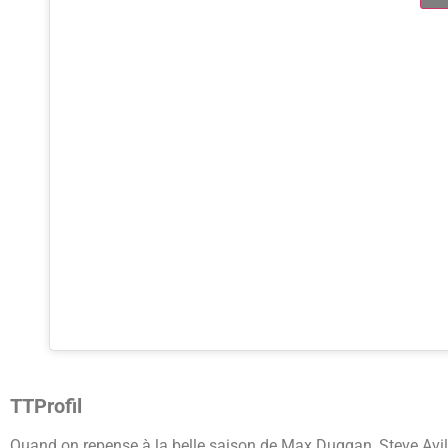
TTProfil
Quand on repense à la belle saison de Max Duggan, Steve Avila 