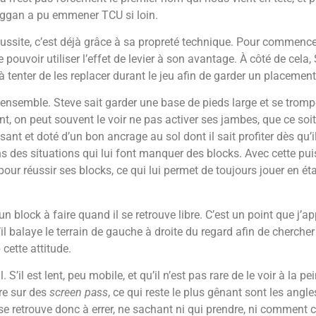
ggan a pu emmener TCU si loin.
site, c’est déjà grâce à sa propreté technique. Pour commencer, il
pouvoir utiliser l’effet de levier à son avantage. À côté de cela
s à tenter de les replacer durant le jeu afin de garder un placemen
l’ensemble. Steve sait garder une base de pieds large et se trom
, on peut souvent le voir ne pas activer ses jambes, que ce soi
uissant et doté d’un bon ancrage au sol dont il sait profiter dès qu’
ns des situations qui lui font manquer des blocks.
Avec cette pui
our réussir ses blocks, ce qui lui permet de toujours jouer en étan
’un block à faire quand il se retrouve libre. C’est un point que j’a
qu’il balaye le terrain de gauche à droite du regard afin de cherc
 cette attitude.
l est lent, peu mobile, et qu’il n’est pas rare de le voir à la pei
ore sur des
screen pass
, ce qui reste le plus gênant sont les angle
e retrouve donc à errer, ne sachant ni qui prendre, ni comment c