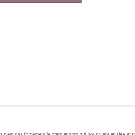
n’est pas forcément le premier nom qui nous vient en tête, et p