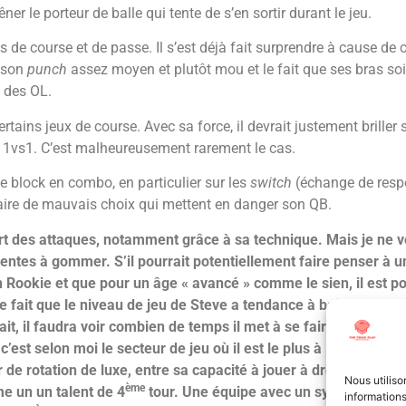
er le porteur de balle qui tente de s’en sortir durant le jeu.
de course et de passe. Il s’est déjà fait surprendre à cause de ce
e son
punch
assez moyen et plutôt mou et le fait que ses bras soien
s des OL.
tains jeux de course. Avec sa force, il devrait justement briller 
e 1vs1. C’est malheureusement rarement le cas.
de block en combo, en particulier sur les
switch
(échange de respo
faire de mauvais choix qui mettent en danger son QB.
upart des attaques, notamment grâce à sa technique. Mais je ne v
videntes à gommer. S’il pourrait potentiellement faire penser à
on Rookie et que pour un âge « avancé » comme le sien, il est p
le fait que le niveau de jeu de Steve a tendance à baisser quan
fait, il faudra voir combien de temps il met à se faire au niveau 
st selon moi le secteur de jeu où il est le plus à l’aise et où il
r de rotation de luxe, entre sa capacité à jouer à droite ou à 
Nous utiliso
ème
mme un un talent de 4
tour. Une équipe avec un système qui sa
informations