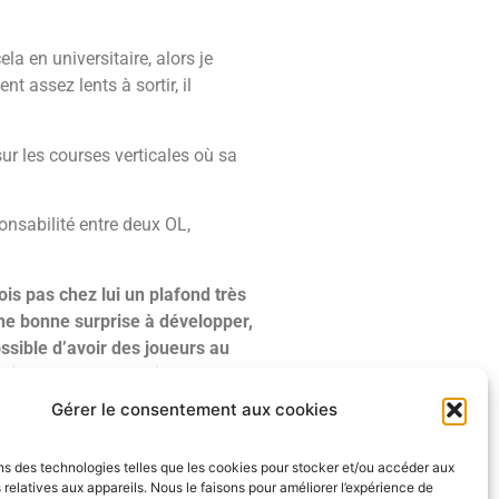
la en universitaire, alors je
t assez lents à sortir, il
sur les courses verticales où sa
nsabilité entre deux OL,
ois pas chez lui un plafond très
 une bonne surprise à développer,
ossible d’avoir des joueurs au
d il affronte une meilleure
NFL. Cela étant dit, j’aimerais le
Gérer le consentement aux cookies
 pourrait bien être titulaire
gauche ou même à évoluer en tant
ns des technologies telles que les cookies pour stocker et/ou accéder aux
urait le mettre en valeur
 relatives aux appareils. Nous le faisons pour améliorer l’expérience de