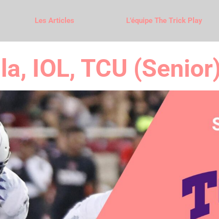
Les Articles
L'équipe The Trick Play
la, IOL, TCU (Senior