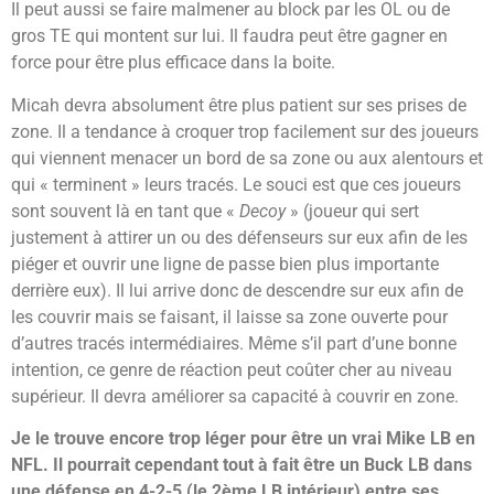
Il peut aussi se faire malmener au block par les OL ou de
gros TE qui montent sur lui. Il faudra peut être gagner en
force pour être plus efficace dans la boite.
Micah devra absolument être plus patient sur ses prises de
zone. Il a tendance à croquer trop facilement sur des joueurs
qui viennent menacer un bord de sa zone ou aux alentours et
qui « terminent » leurs tracés. Le souci est que ces joueurs
sont souvent là en tant que «
Decoy
» (joueur qui sert
justement à attirer un ou des défenseurs sur eux afin de les
piéger et ouvrir une ligne de passe bien plus importante
derrière eux). Il lui arrive donc de descendre sur eux afin de
les couvrir mais se faisant, il laisse sa zone ouverte pour
d’autres tracés intermédiaires. Même s’il part d’une bonne
intention, ce genre de réaction peut coûter cher au niveau
supérieur. Il devra améliorer sa capacité à couvrir en zone.
Je le trouve encore trop léger pour être un vrai Mike LB en
NFL. Il pourrait cependant tout à fait être un Buck LB dans
une défense en 4-2-5 (le 2ème LB intérieur) entre ses