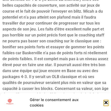
belles capacités de couverture, son activité sur jeux de
course et le fait de pouvoir l’envoyer en blitz. Micah a du
potentiel et n’a pas atteint son plafond mais il faudra
travailler dur pour continuer de progresser sur tous les
aspects de son jeu. Les faits d’être excellent nulle part et
pas horrible sur un point précis font que le coaching staff
ne pourra pas baser son coaching sur le classique axe :
bonifier ses points forts et essayer de gommer les points
faibles car Baskerville n’a pas de points forts ni réellement
de points faibles. Il est complet mais pas à un niveau assez
élevé pour en faire une star. Il pourrait aussi être très bon
dans une équipe qui joue encore en Base ou avec des
packages 4-3. Il y serait un OLB classique et où ses
qualités de poursuiveur seraient plus mis en valeur que sa
capacité à casser les blocks. Concernant sa valeur, son âge
risque d’être un vrai frein. Si l’on ajoute à cela le fait de ne
Gérer le consentement aux
pas être en présence d’un joueur au plafond très élevé,
cookies
Baskerville pourrait bien chuter jusqu’au 5ème tour, voire