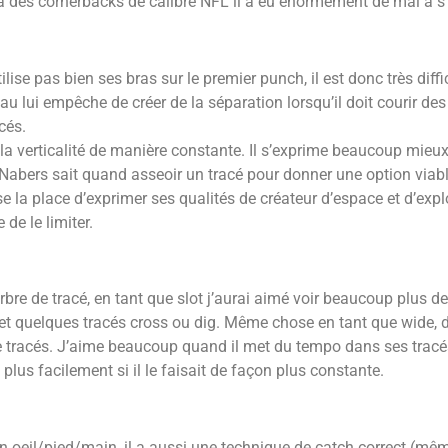
 à des cornerbacks de calibre NFL il a eu énormément de mal à s
ise pas bien ses bras sur le premier punch, il est donc très diffici
u lui empêche de créer de la séparation lorsqu’il doit courir des
cés.
 la verticalité de manière constante.
Il s’exprime beaucoup mieux 
Nabers sait quand asseoir un tracé pour donner une option viable
e la place d’exprimer ses qualités de créateur d’espace et d’explos
de le limiter.
bre de tracé, en tant que slot j’aurai aimé voir beaucoup plus de 
 quelques tracés cross ou dig. Même chose en tant que wide, des
tracés. J’aime beaucoup quand il met du tempo dans ses tracés,
plus facilement si il le faisait de façon plus constante.
on oeil/pied/main, il a aussi une technique de catch correct (mêm