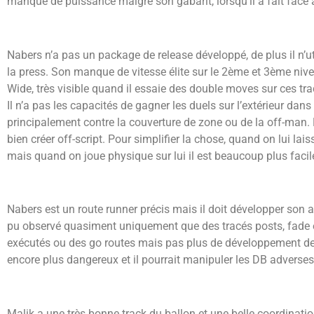
manque de puissance malgré son gabarit, lorsqu’il a fait face
Nabers n’a pas un package de release développé, de plus il n’util
la press. Son manque de vitesse élite sur le 2ème et 3ème nivea
Wide, très visible quand il essaie des double moves sur ces tra
Il n’a pas les capacités de gagner les duels sur l’extérieur dans
principalement contre la couverture de zone ou de la off-man. 
bien créer off-script.
Pour simplifier la chose, quand on lui laiss
mais quand on joue physique sur lui il est beaucoup plus facile 
Nabers est un route runner précis mais il doit développer son ar
pu observé quasiment uniquement que des tracés posts, fade et
exécutés ou des go routes mais pas plus de développement de 
encore plus dangereux et il pourrait manipuler les DB adverses 
Malik a une très bonne track du ballon et une belle coordinati