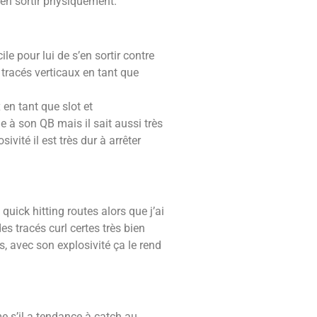
’en sortir physiquement.
le pour lui de s’en sortir contre
 tracés verticaux en tant que
en tant que slot et
 à son QB mais il sait aussi très
ivité il est très dur à arrêter
quick hitting routes alors que j’ai
 tracés curl certes très bien
 avec son explosivité ça le rend
e s’il a tendance à catch au