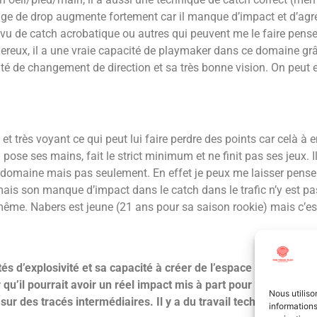
age de drop augmente fortement car il manque d’impact et d’agre
 vu de catch acrobatique ou autres qui peuvent me le faire pense
gereux, il a une vraie capacité de playmaker dans ce domaine gr
cité de changement de direction et sa très bonne vision.
On peut e
t très voyant ce qui peut lui faire perdre des points car celà à 
 pose ses mains, fait le strict minimum et ne finit pas ses jeux. I
ce domaine mais pas seulement.
En effet je peux me laisser penser
ais son manque d’impact dans le catch dans le trafic n’y est pas p
i-même.
Nabers est jeune (21 ans pour sa saison rookie) mais c’es
és d’explosivité et sa capacité à créer de l’espace dans le slo
u’il pourrait avoir un réel impact mis à part pour étirer le ter
Nous utiliso
 sur des tracés intermédiaires. Il y a du travail technique sur s
informations