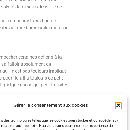
ssivité dans ses catchs. Je ne
r.
âce à sa bonne transition de
ntrevoir une bonne utilisation sur
empêcher certaines actions à la
l va falloir absolument qu’il
 qu’il n’est pas toujours impliqué
our rien, il a toujours ce petit
t quelque chose qui peut très vite
Gérer le consentement aux cookies
t, même si il a beaucoup
rain et créer de l’espace pour ses
ns des technologies telles que les cookies pour stocker et/ou accéder aux
es releases et un gros travail
 relatives aux appareils. Nous le faisons pour améliorer l’expérience de