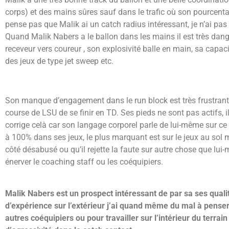
corps) et des mains sûres sauf dans le trafic où son pourcent
pense pas que Malik ai un catch radius intéressant, je n’ai pas
Quand Malik Nabers a le ballon dans les mains il est très dan
receveur vers coureur , son explosivité balle en main, sa capa
des jeux de type jet sweep etc.
Son manque d’engagement dans le run block est très frustrant e
course de LSU de se finir en TD. Ses pieds ne sont pas actifs, il
corrige celà car son langage corporel parle de lui-même sur 
à 100% dans ses jeux, le plus marquant est sur le jeux au sol m
côté désabusé ou qu’il rejette la faute sur autre chose que lu
énerver le coaching staff ou les coéquipiers.
Malik Nabers est un prospect intéressant de par sa ses qualit
d’expérience sur l’extérieur j’ai quand même du mal à penser q
autres coéquipiers ou pour travailler sur l’intérieur du terrain