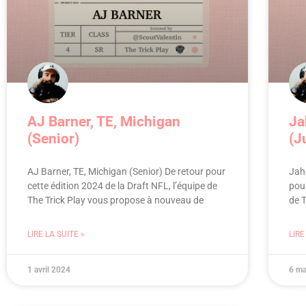
AJ Barner, TE, Michigan
Ja
(Senior)
(J
AJ Barner, TE, Michigan (Senior) De retour pour
Jahe
cette édition 2024 de la Draft NFL, l’équipe de
pour
The Trick Play vous propose à nouveau de
de 
LIRE LA SUITE »
LIRE
1 avril 2024
6 ma