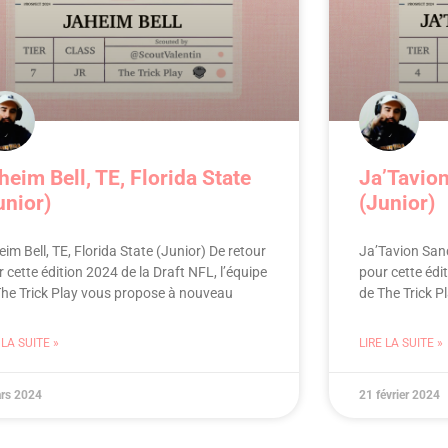
heim Bell, TE, Florida State
Ja’Tavion
unior)
(Junior)
im Bell, TE, Florida State (Junior) De retour
Ja’Tavion Sand
 cette édition 2024 de la Draft NFL, l’équipe
pour cette édi
The Trick Play vous propose à nouveau
de The Trick 
 LA SUITE »
LIRE LA SUITE »
rs 2024
21 février 2024