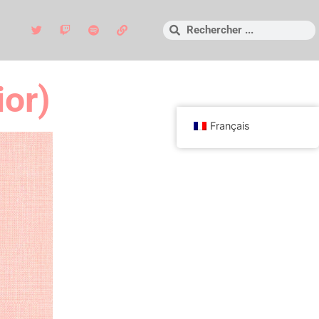
ior)
Français