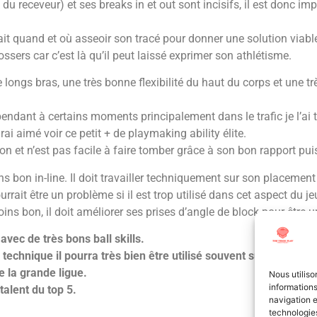
ak du receveur) et ses breaks in et out sont incisifs, il est donc im
sait quand et où asseoir son tracé pour donner une solution viabl
ossers car c’est là qu’il peut laissé exprimer son athlétisme.
e longs bras, une très bonne flexibilité du haut du corps et une 
pendant à certains moments principalement dans le trafic je l’ai 
ai aimé voir ce petit + de playmaking ability élite.
ion et n’est pas facile à faire tomber grâce à son bon rapport pu
ns bon in-line. Il doit travailler techniquement sur son placement
ait être un problème si il est trop utilisé dans cet aspect du je
ins bon, il doit améliorer ses prises d’angle de block pour être 
vec de très bons ball skills.
technique il pourra très bien être utilisé souvent sur le run blo
e la grande ligue.
Nous utiliso
informations
alent du top 5.
navigation e
technologies