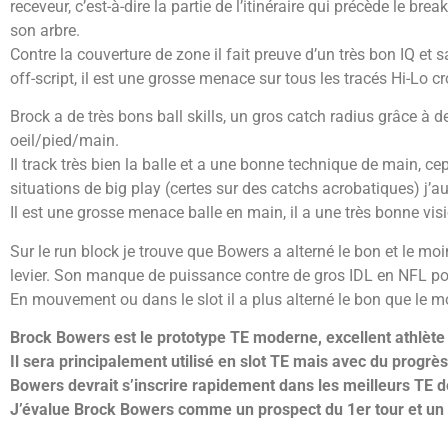
receveur, c’est-à-dire la partie de l’itinéraire qui précède le bre
son arbre.
Contre la couverture de zone il fait preuve d’un très bon IQ et 
off-script, il est une grosse menace sur tous les tracés Hi-Lo cr
Brock a de très bons ball skills, un gros catch radius grâce à d
oeil/pied/main.
Il track très bien la balle et a une bonne technique de main, ce
situations de big play (certes sur des catchs acrobatiques) j’aur
Il est une grosse menace balle en main, il a une très bonne vis
Sur le run block je trouve que Bowers a alterné le bon et le moi
levier. Son manque de puissance contre de gros IDL en NFL pourr
En mouvement ou dans le slot il a plus alterné le bon que le mo
Brock Bowers est le prototype TE moderne, excellent athlète a
Il sera principalement utilisé en slot TE mais avec du progrès 
Bowers devrait s’inscrire rapidement dans les meilleurs TE d
J’évalue Brock Bowers comme un prospect du 1er tour et un t