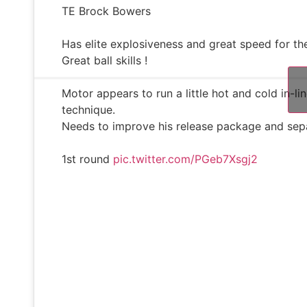
TE Brock Bowers
Has elite explosiveness and great speed for th
Great ball skills !
Motor appears to run a little hot and cold in-l
technique.
Needs to improve his release package and separ
1st round
pic.twitter.com/PGeb7Xsgj2