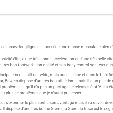
 est assez longiligne et il possède une masse musculaire bien r
osivité élite, d’une très bonne accélération et d’une très belle vit
n très bon footwork, son agilité et son body control sont eux aus
incipalement, split out wide, mais aussi In-line et dans le backfie
ur, Bowers dispose d’un très bon athlétisme mais il a un peu de di
l problème est qu’il
n’a pas un package de releases étoffé, il a ét
il a eu plus de problèmes que je n’aurai pu penser.
peut s’exprimer le plus sont à son avantage mais il va devoir déve
Il dispose d’une très bonne Stem (La Stem du tracé est le segmen