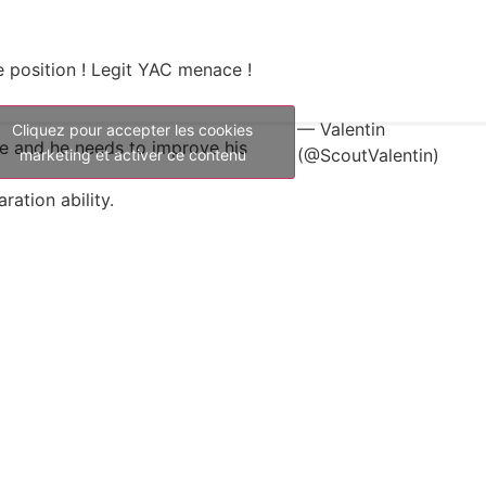
e position ! Legit YAC menace !
— Valentin
Cliquez pour accepter les cookies
ine and he needs to improve his
(@ScoutValentin)
marketing et activer ce contenu
ation ability.