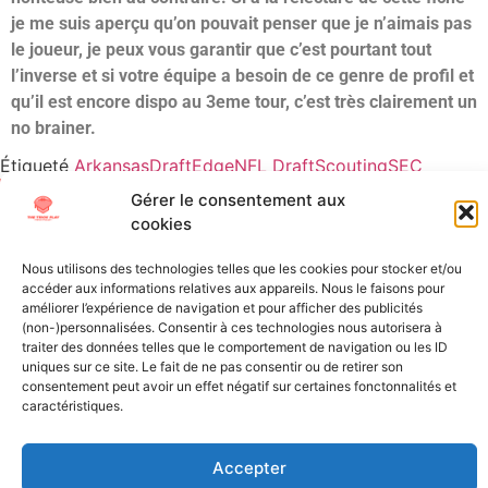
je me suis aperçu qu’on pouvait penser que je n’aimais pas
le joueur, je peux vous garantir que c’est pourtant tout
l’inverse et si votre équipe a besoin de ce genre de profil et
qu’il est encore dispo au 3eme tour, c’est très clairement un
no brainer.
Étiqueté
Arkansas
Draft
Edge
NFL Draft
Scouting
SEC
Gérer le consentement aux
All Texts Rights Reserved © 2023
cookies
Nous utilisons des technologies telles que les cookies pour stocker et/ou
Tous les textes présents sur ce site sont protégés par les droits
accéder aux informations relatives aux appareils. Nous le faisons pour
d’auteur. Il est interdit de reproduire, distribuer ou utiliser de
améliorer l’expérience de navigation et pour afficher des publicités
(non-)personnalisées. Consentir à ces technologies nous autorisera à
quelque manière que ce soit ces éléments sans l’autorisation
traiter des données telles que le comportement de navigation ou les ID
expresse de leurs propriétaires.
uniques sur ce site. Le fait de ne pas consentir ou de retirer son
consentement peut avoir un effet négatif sur certaines fonctonnalités et
caractéristiques.
Accepter