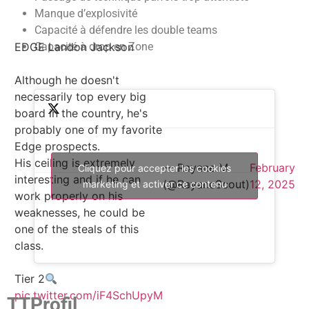
Manque d’explosivité
Capacité à défendre les double teams
Capacité à drop en Zone
EDGE Landon Jackson
Although he doesn't
necessarily top every big
board in the country, he's
probably one of my favorite
Edge prospects.
His ceiling is extremely
— Rayane M
February
Cliquez pour accepter les cookies
interesting and if he can
(@RayaneScout)
12, 2025
marketing et activer ce contenu
work properly on his
weaknesses, he could be
one of the steals of this
class.
Tier 2
pic.twitter.com/iF4SchUpyM
TTProfil