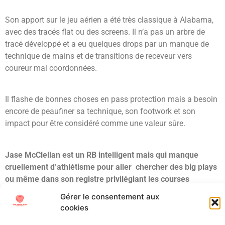
Son apport sur le jeu aérien a été très classique à Alabama,
avec des tracés flat ou des screens. Il n’a pas un arbre de
tracé développé et a eu quelques drops par un manque de
technique de mains et de transitions de receveur vers
coureur mal coordonnées.
Il flashe de bonnes choses en pass protection mais a besoin
encore de peaufiner sa technique, son footwork et son
impact pour être considéré comme une valeur sûre.
Jase McClellan est un RB intelligent mais qui manque
cruellement d’athlétisme pour aller chercher des big plays
ou même dans son registre privilégiant les courses
intérieurs, de la puissance. Je ne vois qu’une possibilité de
Gérer le consentement aux
RB 3 au mieux, si il arrive à progresser sur sa protection de
cookies
passe.