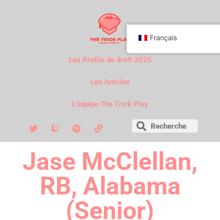
Français
Les Profils de draft 2025
Les Articles
L'équipe The Trick Play
Jase McClellan,
RB, Alabama
(Senior)