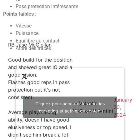
Pass protection intéressante
Points faibles
:
Vitesse
Puissance
Equilibre au contact
RB Jase McClellan
Arbre des tracés
Good build for the position
and showed great IQ and a
good vision.
Flashes good reps in pass
protection but it's not
consistent.
January
— Valentin
Cliquez pour accepter les cookies
20,
(@ScoutValentin)
marketing et activer ce contenu
Average playmaking
2024
ability, doesn't have good
elusiveness or top speed. I
didn't see him break a lot