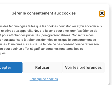
Gérer le consentement aux cookies
 receveur. Cependant, il est un
é. Son moteur semble bon pour son
puissance.
ns des technologies telles que les cookies pour stocker et/ou accéder aux
 relatives aux appareils. Nous le faisons pour améliorer l’expérience de
t pour afficher des publicités (non-)personnalisées. Consentir à ces
 nous autorisera à traiter des données telles que le comportement de
ent à exister, il n’a pas la
u les ID uniques sur ce site. Le fait de ne pas consentir ou de retirer son
u’il se fasse double jam. Il a
 peut avoir un effet négatif sur certaines fonctonnalités et
x le voir. Bond est logiquement
ques.
ce claire sur les trois niveaux
la partie de l’itinéraire qui
cepter
Refuser
Voir les préférences
manipuler les DBs grâce à des head
és est assez bien développé, mais
Politique de cookies
cace dans ce domaine, ce qui
me beaucoup quand il est placé sur
pour lui permettre de faire parler