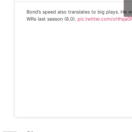
Bond’s speed also translates to big plays. He 
WRs last season (8.0).
pic.twitter.com/oHhqa