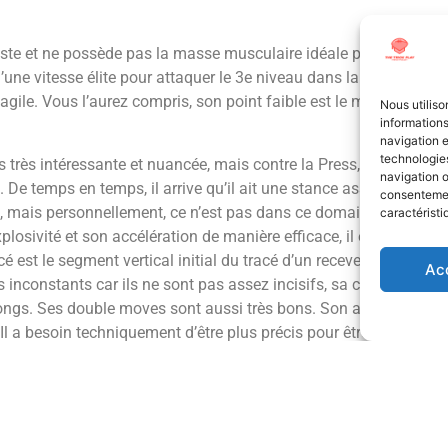
te et ne possède pas la masse musculaire idéale pour ce type de
d’une vitesse élite pour attaquer le 3e niveau dans la verticalit
ès agile. Vous l’aurez compris, son point faible est le manque de 
Nous utiliso
informations
navigation e
technologies
 très intéressante et nuancée, mais contre la Press, il peine vraim
navigation o
De temps en temps, il arrive qu’il ait une stance assez haute et q
consentement
s, mais personnellement, ce n’est pas dans ce domaine que je veu
caractéristi
xplosivité et son accélération de manière efficace, il est une mena
t le segment vertical initial du tracé d’un receveur, c’est-à-dire 
Ac
is inconstants car ils ne sont pas assez incisifs, sa capacité à 
ongs. Ses double moves sont aussi très bons. Son arbre de trac
. Il a besoin techniquement d’être plus précis pour être plus effi
 qu’un simple “stretch fielder”. Contre la couverture de zone, j’ai
s courts ou intermédiaires) et qu’il peut attaquer des tracés cross 
r une solution viable à son QB.