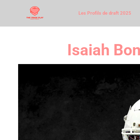
Les Profils de draft 2025
Isaiah Bon