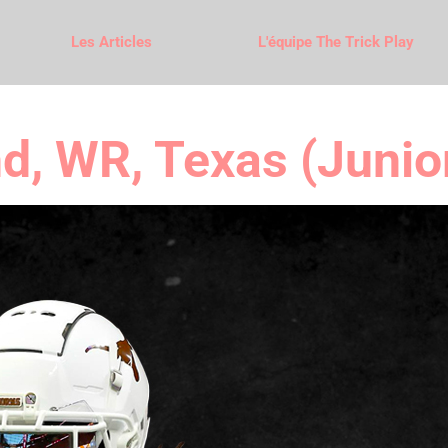
Les Articles
L'équipe The Trick Play
d, WR, Texas (Junio