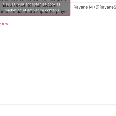
Cliquez pour accepter les cookies
 he’s an excellent run blocker
— Rayane M (@RayaneS
marketing et activer ce contenu
come a much more impactful player
gAry