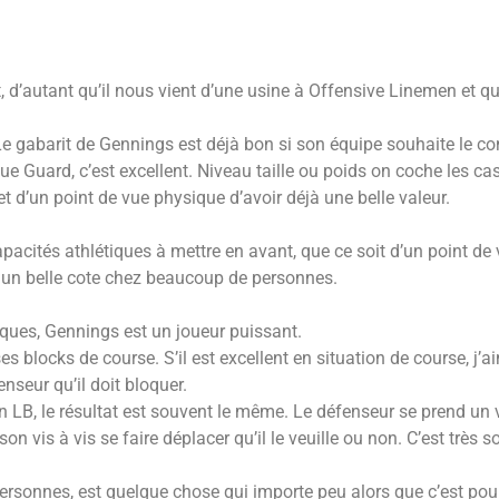
, d’autant qu’il nous vient d’une usine à Offensive Linemen et qu’
e gabarit de Gennings est déjà bon si son équipe souhaite le con
que Guard, c’est excellent. Niveau taille ou poids on coche les c
t d’un point de vue physique d’avoir déjà une belle valeur.
capacités athlétiques à mettre en avant, que ce soit d’un point de
e un belle cote chez beaucoup de personnes.
iques, Gennings est un joueur puissant.
locks de course. S’il est excellent en situation de course, j’aim
enseur qu’il doit bloquer.
n LB, le résultat est souvent le même. Le défenseur se prend un 
on vis à vis se faire déplacer qu’il le veuille ou non. C’est très s
 personnes, est quelque chose qui importe peu alors que c’est p