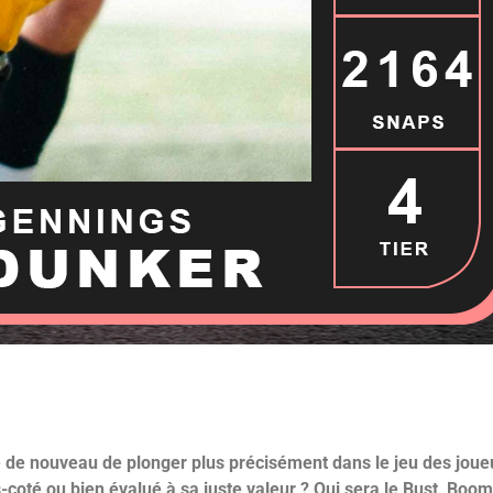
e de nouveau de plonger plus précisément dans le jeu des jou
s-coté ou bien évalué à sa juste valeur ? Qui sera le Bust, Boo