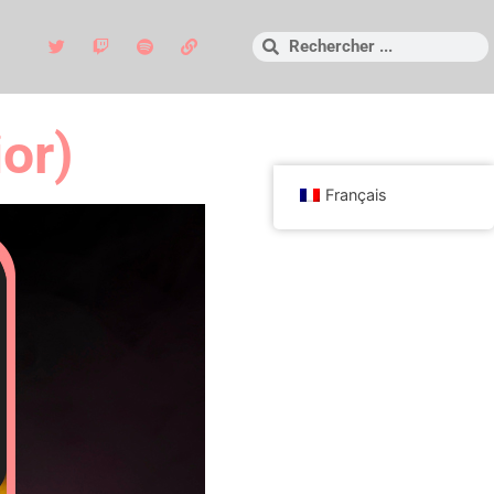
or)
Français