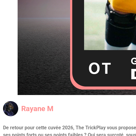
Rayane M
De retour pour cette cuvée 2026, The TrickPlay vous propos
ses points forts ou ses points faibles ? Qui sera surcoté, sou