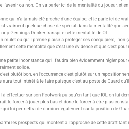
 l’avenir ou non. On va parler ici de la mentalité du joueur, et en
ne qui n’a jamais été proche d’une équipe, et je parle ici de vr
’est vraiment quelque chose de spécial dans la mentalité que seul
 coup Gennings Dunker transpire cette mentalité de OL.
 un mulet ou qu’il prenne plaisir à protéger ses coéquipiers, non 
lement cette mentalité que c’est une évidence et que c’est pour 
s une petite inconstance qu’il faudra bien évidemment régler po
raiment solide.
c’est plutôt bon, en l’occurrence c’est plutôt sur un repositionn
 aura tout intérêt à le faire puisque c’est au poste de Guard qu’
ail à effectuer sur son Footwork puisqu’en tant que IOL on lui d
ait le forcer à jouer plus bas et donc le forcer à être plus consta
ge qui lui permettra de dominer également sur la position de Guar
armi les prospects qui montent à l’approche de cette draft tant 